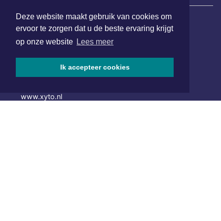
Deze website maakt gebruik van cookies om
ervoor te zorgen dat u de beste ervaring krijgt
Hoofdvestiging:
op onze website
Lees meer
van Benthuizenlaan 1
1701 BZ Heerhugowaard
Ik accepteer cookies
072 8200 600
redactie@xyto.nl
www.xyto.nl
SOCIAL MEDIA
NIEUWSBRIEF AANMELDEN
Schrijf je in voor onze nieuwsbrief en krijg wekelijks een
samenvatting van alle gebeurtenissen uit jouw regio.
Aanmelden