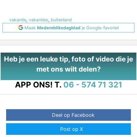
vakantie
,
vakanties
,
buitenland
Maak
Medembliksdagblad
je Google-favoriet
Heb je een leuke tip, foto of video die je
met ons wilt delen?
APP ONS!
T.
06 - 574 71 321
Deel op Facebook
Post op X