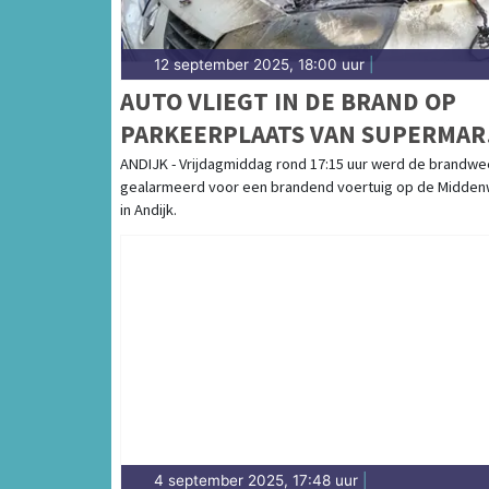
12 september 2025, 18:00 uur
|
AUTO VLIEGT IN DE BRAND OP
PARKEERPLAATS VAN SUPERMAR
IN ANDIJK
ANDIJK - Vrijdagmiddag rond 17:15 uur werd de brandwe
gealarmeerd voor een brandend voertuig op de Midde
in Andijk.
4 september 2025, 17:48 uur
|