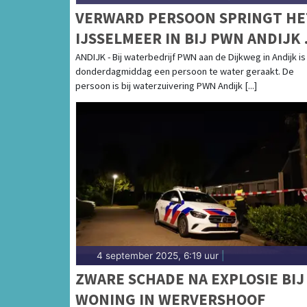
VERWARD PERSOON SPRINGT HE
IJSSELMEER IN BIJ PWN ANDIJK
WILT ER NIET UIT
ANDIJK - Bij waterbedrijf PWN aan de Dijkweg in Andijk is
donderdagmiddag een persoon te water geraakt. De
persoon is bij waterzuivering PWN Andijk [...]
4 september 2025, 6:19 uur
|
ZWARE SCHADE NA EXPLOSIE BIJ
WONING IN WERVERSHOOF