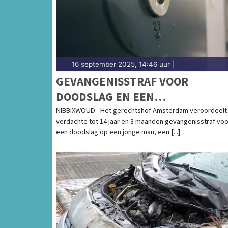
16 september 2025, 14:46 uur
|
GEVANGENISSTRAF VOOR
DOODSLAG EN EEN
WONINGOVERVAL IN NIBBIXWOU
NIBBIXWOUD - Het gerechtshof Amsterdam veroordeelt
verdachte tot 14 jaar en 3 maanden gevangenisstraf voo
een doodslag op een jonge man, een [...]