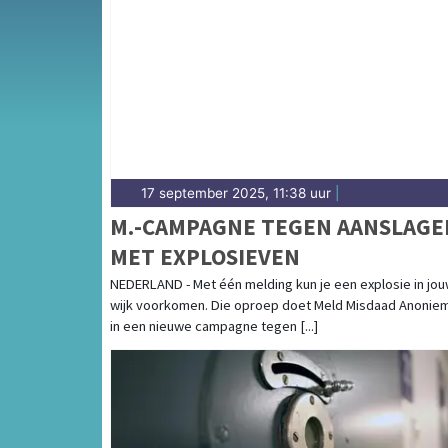
Van incidenten op de N240 en de Westerweg
en Oosterleek — onze redactie volgt het 112
17 september 2025, 11:38 uur
|
M.-CAMPAGNE TEGEN AANSLAGE
MET EXPLOSIEVEN
NEDERLAND - Met één melding kun je een explosie in jo
wijk voorkomen. Die oproep doet Meld Misdaad Anoniem
in een nieuwe campagne tegen [...]