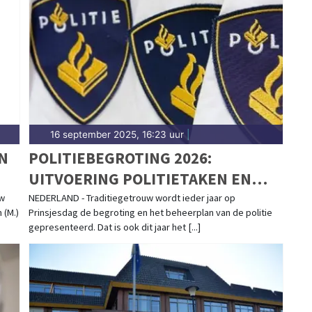
 tot meldingen in Medemblik, Andijk, Wervershoof
-nieuws in West-Friesland.
16 september 2025, 16:23 uur
|
N
POLITIEBEGROTING 2026:
UITVOERING POLITIETAKEN EN
FINANCIËN NIET IN BALANS
uw
NEDERLAND - Traditiegetrouw wordt ieder jaar op
 (M.)
Prinsjesdag de begroting en het beheerplan van de politie
gepresenteerd. Dat is ook dit jaar het [...]