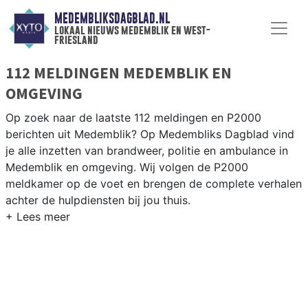
MEDEMBLIKSDAGBLAD.NL
lokaal nieuws medemblik en west-
friesland
112 MELDINGEN MEDEMBLIK EN
OMGEVING
Op zoek naar de laatste 112 meldingen en P2000
berichten uit Medemblik? Op Medembliks Dagblad vind
je alle inzetten van brandweer, politie en ambulance in
Medemblik en omgeving. Wij volgen de P2000
meldkamer op de voet en brengen de complete verhalen
achter de hulpdiensten bij jou thuis.
P2000 MELDINGEN MEDEMBLIK
Van incidenten op de N240 en de Westerweg tot
meldingen in Medemblik, Andijk, Wervershoof en
Oosterleek — onze redactie volgt het 112-nieuws in
West-Friesland.