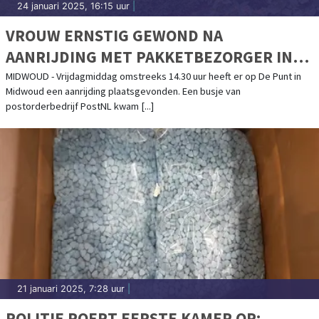
24 januari 2025, 16:15 uur
|
VROUW ERNSTIG GEWOND NA
AANRIJDING MET PAKKETBEZORGER IN
MIDWOUD
MIDWOUD - Vrijdagmiddag omstreeks 14.30 uur heeft er op De Punt in
Midwoud een aanrijding plaatsgevonden. Een busje van
postorderbedrijf PostNL kwam [...]
21 januari 2025, 7:28 uur
|
POLITIE ROEPT EERSTE KAMER OP: