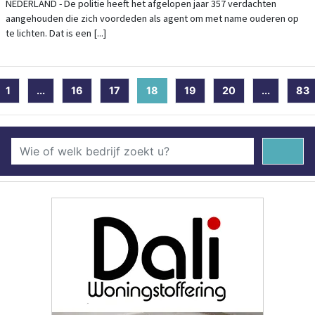
AANHOUDINGEN VERDUBBELD
NEDERLAND - De politie heeft het afgelopen jaar 357 verdachten
aangehouden die zich voordeden als agent om met name ouderen op
te lichten. Dat is een [...]
1
...
16
17
18
(current)
19
20
...
83