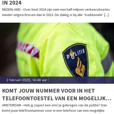
IN 2024
NEDERLAND - Over heel 2024 zijn ruim een half miljoen verkeersboetes
minder uitgeschreven dan in 2023. De daling is bij alle ‘traditionele’ [...]
3 februari 2025, 14:48 uur
|
KOMT JOUW NUMMER VOOR IN HET
TELEFOONTOESTEL VAN EEN MOGELIJKE
DRUGSDEALER ?
AMSTERDAM - Heb jij zojuist een sms’je gekregen van de politie? Dan
komt jouw telefoonnummer voor in een telefoon van een mogelijke