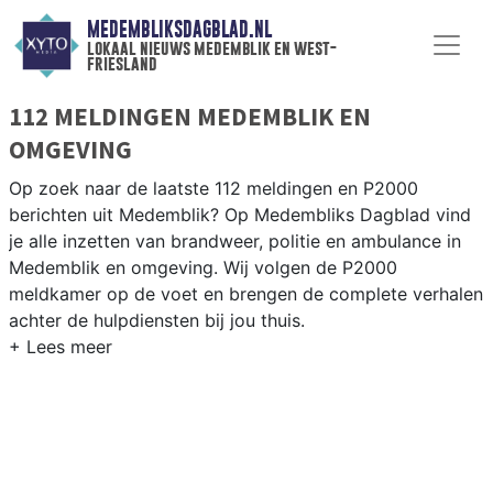
MEDEMBLIKSDAGBLAD.NL
lokaal nieuws medemblik en west-
friesland
112 MELDINGEN MEDEMBLIK EN
OMGEVING
Op zoek naar de laatste 112 meldingen en P2000
berichten uit Medemblik? Op Medembliks Dagblad vind
je alle inzetten van brandweer, politie en ambulance in
Medemblik en omgeving. Wij volgen de P2000
meldkamer op de voet en brengen de complete verhalen
achter de hulpdiensten bij jou thuis.
P2000 MELDINGEN MEDEMBLIK
Van incidenten op de N240 en de Westerweg tot
meldingen in Medemblik, Andijk, Wervershoof en
Oosterleek — onze redactie volgt het 112-nieuws in
West-Friesland.