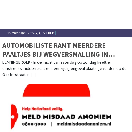
15 februari 2026, 8:51 uur
|
AUTOMOBILISTE RAMT MEERDERE
PAALTJES BIJ WEGVERSMALLING IN
BENNINGBROEK
BENNINGBROEK - In de nacht van zaterdag op zondag heeft er
omstreeks middernacht een eenzijdig ongeval plaats gevonden op de
Oosterstraat in [...]