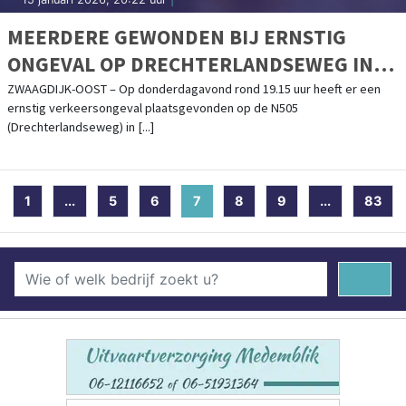
MEERDERE GEWONDEN BIJ ERNSTIG
ONGEVAL OP DRECHTERLANDSEWEG IN
ZWAAGDIJK-OOST
ZWAAGDIJK-OOST – Op donderdagavond rond 19.15 uur heeft er een
ernstig verkeersongeval plaatsgevonden op de N505
(Drechterlandseweg) in [...]
1
...
5
6
7
(current)
8
9
...
83