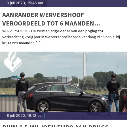
9 juli 2020, 15:45 uur
|
AANRANDER WERVERSHOOF
VEROORDEELD TOT 6 MAANDEN
JEUGDDETENTIE EN JEUGD-TBS
WERVERSHOOF - De zestienjarige dader van een poging tot
verkrachting vorig jaar in Wervershoof hoorde vandaag zijn vonnis: hij
krijgt zes maanden [...]
8 juli 2020, 19:12 uur
|