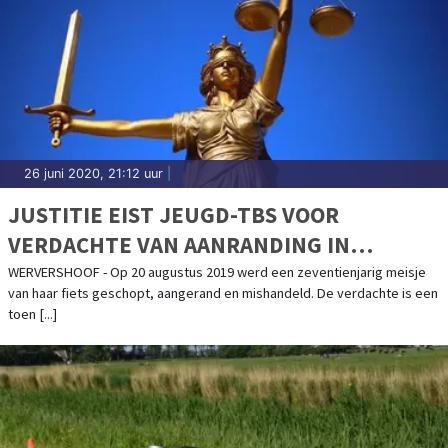
26 juni 2020, 21:12 uur
|
JUSTITIE EIST JEUGD-TBS VOOR
VERDACHTE VAN AANRANDING IN
WERVERSHOOF
WERVERSHOOF - Op 20 augustus 2019 werd een zeventienjarig meisje
van haar fiets geschopt, aangerand en mishandeld. De verdachte is een
toen [...]