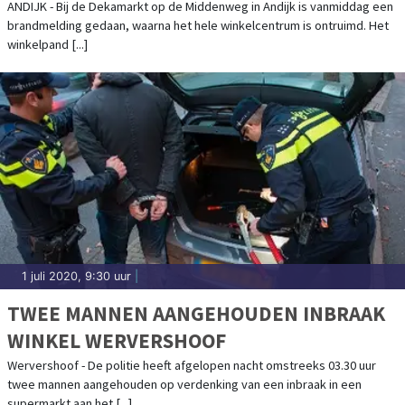
ANDIJK
ANDIJK - Bij de Dekamarkt op de Middenweg in Andijk is vanmiddag een
brandmelding gedaan, waarna het hele winkelcentrum is ontruimd. Het
winkelpand [...]
1 juli 2020, 9:30 uur
|
TWEE MANNEN AANGEHOUDEN INBRAAK
WINKEL WERVERSHOOF
Wervershoof - De politie heeft afgelopen nacht omstreeks 03.30 uur
twee mannen aangehouden op verdenking van een inbraak in een
supermarkt aan het [...]