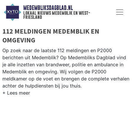
MEDEMBLIKSDAGBLAD.NL
lokaal nieuws medemblik en west-
friesland
112 MELDINGEN MEDEMBLIK EN
OMGEVING
Op zoek naar de laatste 112 meldingen en P2000
berichten uit Medemblik? Op Medembliks Dagblad vind
je alle inzetten van brandweer, politie en ambulance in
Medemblik en omgeving. Wij volgen de P2000
meldkamer op de voet en brengen de complete verhalen
achter de hulpdiensten bij jou thuis.
P2000 MELDINGEN MEDEMBLIK
Van incidenten op de N240 en de Westerweg tot
meldingen in Medemblik, Andijk, Wervershoof en
Oosterleek — onze redactie volgt het 112-nieuws in
West-Friesland.