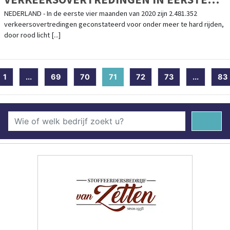
VIER MAANDEN 2020
NEDERLAND - In de eerste vier maanden van 2020 zijn 2.481.352
verkeersovertredingen geconstateerd voor onder meer te hard rijden,
door rood licht [...]
1
...
69
70
71
(current)
72
73
...
83