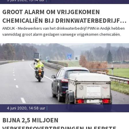
GROOT ALARM OM VRIJGEKOMEN
CHEMICALIËN BIJ DRINKWATERBEDRIJF
PWN IN ANDIJK
ANDIJK - Medewerkers van het drinkwaterbedrijf PWN in Andijk hebben
vanmiddag groot alarm geslagen vanwege vrijgekomen chemicaliën.
4 juni 2020, 14:58 uur
|
BIJNA 2,5 MILJOEN
VERKEERSOVERTREDINGEN IN EERSTE