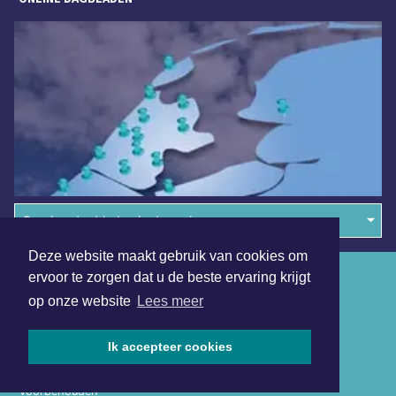
Overige dagbladen in de regio
Deze website maakt gebruik van cookies om
Algemene voorwaarden
ervoor te zorgen dat u de beste ervaring krijgt
op onze website
Lees meer
Disclaimer
Privacy Statement
Ik accepteer cookies
Copyright (c) 2026 | Medembliksdagblad.nl - Alle rechten
voorbehouden