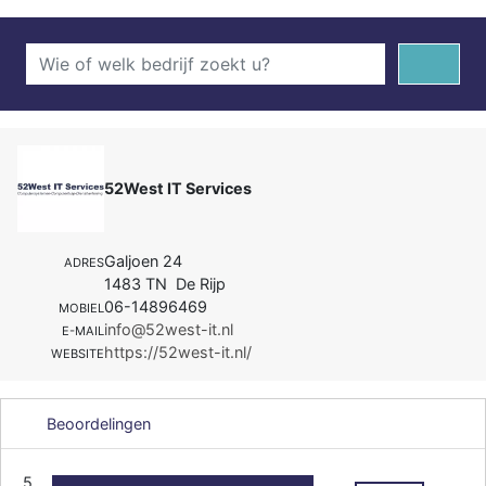
52West IT Services
Galjoen 24
ADRES
1483 TN De Rijp
06-14896469
MOBIEL
info@52west-it.nl
E-MAIL
https://52west-it.nl/
WEBSITE
Beoordelingen
5