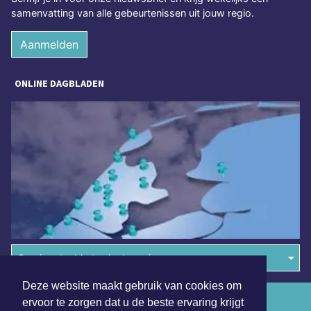
samenvatting van alle gebeurtenissen uit jouw regio.
Aanmelden
ONLINE DAGBLADEN
Overige dagbladen in de regio
Deze website maakt gebruik van cookies om
Algemene voorwaarden
ervoor te zorgen dat u de beste ervaring krijgt