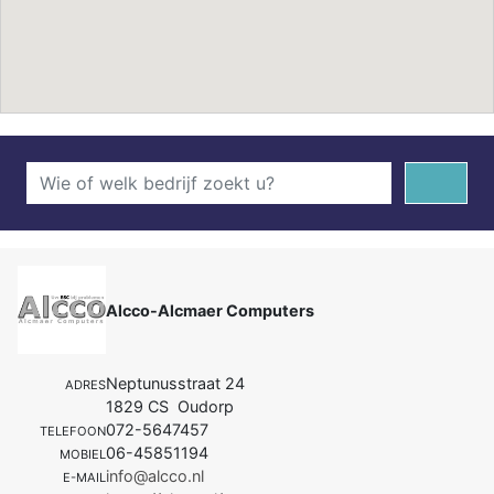
Alcco-Alcmaer Computers
Neptunusstraat 24
ADRES
1829 CS Oudorp
072-5647457
TELEFOON
06-45851194
MOBIEL
info@alcco.nl
E-MAIL