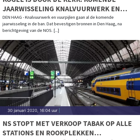
JAARWISSELING KNALVUURWERK EN
VUURPIJLEN VERBODEN
DEN HAAG - Knalvuurwerk en vuurpijlen gaan al de komende
jaarwisseling in de ban. Dat bevestigen bronnen in Den Haag, na
berichtgeving van de NOS. [...]
30 januari 2020, 16:04 uur
|
NS STOPT MET VERKOOP TABAK OP ALLE
STATIONS EN ROOKPLEKKEN