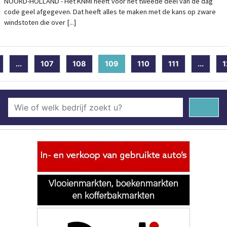
NOORD-HOLLAND - Het KNMI heeft voor het tweede deel van de dag
code geel afgegeven. Dat heeft alles te maken met de kans op zware
windstoten die over [...]
...
107
108
109
(current)
110
111
...
1