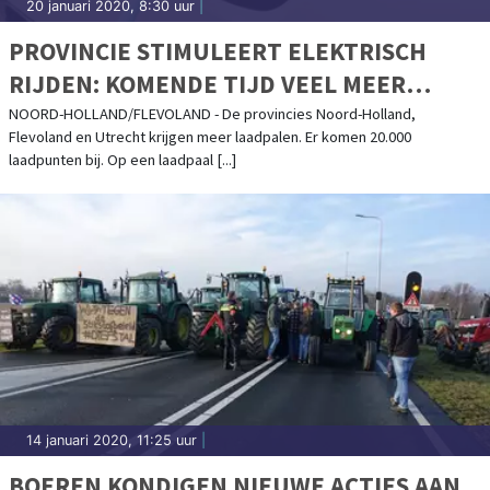
20 januari 2020, 8:30 uur
|
PROVINCIE STIMULEERT ELEKTRISCH
RIJDEN: KOMENDE TIJD VEEL MEER
LAADPALEN
NOORD-HOLLAND/FLEVOLAND - De provincies Noord-Holland,
Flevoland en Utrecht krijgen meer laadpalen. Er komen 20.000
laadpunten bij. Op een laadpaal [...]
14 januari 2020, 11:25 uur
|
BOEREN KONDIGEN NIEUWE ACTIES AAN