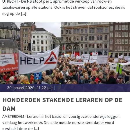
VERDWIJNEN
UTRECHT - De NS stopt per 1 april met de verkoop van rook- en
tabakswaren op alle stations. Ook is het streven dat rookzones, die nu
nog op de [...]
30 januari 2020, 11:22 uur
|
HONDERDEN STAKENDE LERAREN OP DE
DAM
AMSTERDAM - Leraren in het basis- en voortgezet onderwijs leggen
vandaag het werk neer. Dit is de niet de eerste keer dat er word
gestaakt door de [...]