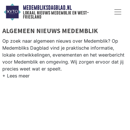
MEDEMBLIKSDAGBLAD.NL
lokaal nieuws medemblik en west-
friesland
ALGEMEEN NIEUWS MEDEMBLIK
Op zoek naar algemeen nieuws over Medemblik? Op
Medembliks Dagblad vind je praktische informatie,
lokale ontwikkelingen, evenementen en het weerbericht
voor Medemblik en omgeving. Wij zorgen ervoor dat jij
precies weet wat er speelt.
PRAKTISCHE INFORMATIE MEDEMBLIK
Van werkzaamheden op de N240 en de historische
haven tot evenementen als de Medemblikker Race en
het weersbericht voor de West-Friese IJsselmeerkust.