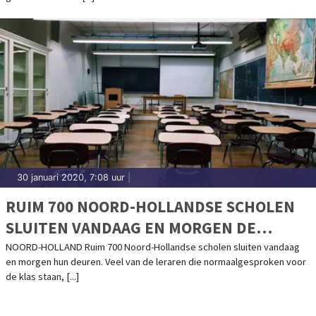
30 januari 2020, 7:08 uur
|
RUIM 700 NOORD-HOLLANDSE SCHOLEN
SLUITEN VANDAAG EN MORGEN DE
DEUREN
NOORD-HOLLAND Ruim 700 Noord-Hollandse scholen sluiten vandaag
en morgen hun deuren. Veel van de leraren die normaalgesproken voor
de klas staan, [...]