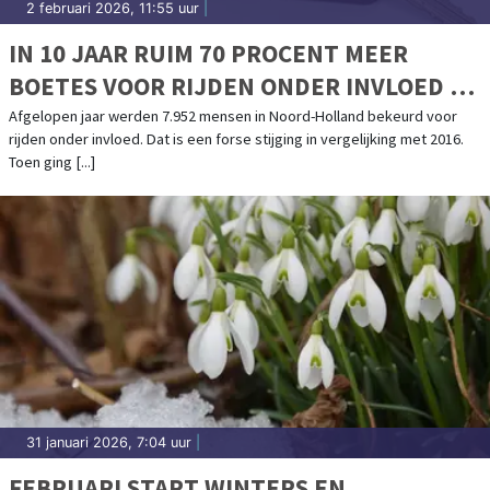
2 februari 2026, 11:55 uur
|
IN 10 JAAR RUIM 70 PROCENT MEER
BOETES VOOR RIJDEN ONDER INVLOED IN
NOORD-HOLLAND
Afgelopen jaar werden 7.952 mensen in Noord-Holland bekeurd voor
rijden onder invloed. Dat is een forse stijging in vergelijking met 2016.
Toen ging [...]
31 januari 2026, 7:04 uur
|
FEBRUARI START WINTERS EN