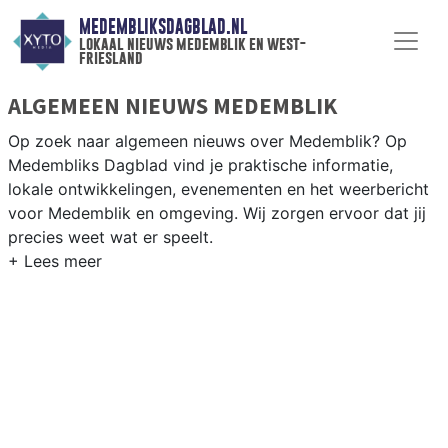
MEDEMBLIKSDAGBLAD.NL
lokaal nieuws medemblik en west-
friesland
ALGEMEEN NIEUWS MEDEMBLIK
Op zoek naar algemeen nieuws over Medemblik? Op
Medembliks Dagblad vind je praktische informatie,
lokale ontwikkelingen, evenementen en het weerbericht
voor Medemblik en omgeving. Wij zorgen ervoor dat jij
precies weet wat er speelt.
PRAKTISCHE INFORMATIE MEDEMBLIK
Van werkzaamheden op de N240 en de historische
haven tot evenementen als de Medemblikker Race en
het weersbericht voor de West-Friese IJsselmeerkust.