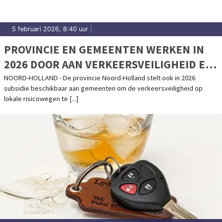
5 februari 2026, 8:40 uur
|
PROVINCIE EN GEMEENTEN WERKEN IN
2026 DOOR AAN VERKEERSVEILIGHEID EN
DOORFIETSROUTES
NOORD-HOLLAND - De provincie Noord-Holland stelt ook in 2026
subsidie beschikbaar aan gemeenten om de verkeersveiligheid op
lokale risicowegen te [...]