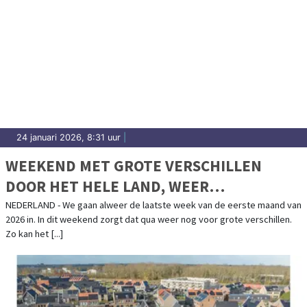
24 januari 2026, 8:31 uur
|
WEEKEND MET GROTE VERSCHILLEN
DOOR HET HELE LAND, WEER
GELEIDELIJK WAT ZACHTER IN LAATSTE
NEDERLAND - We gaan alweer de laatste week van de eerste maand van
2026 in. In dit weekend zorgt dat qua weer nog voor grote verschillen.
WEEK JANUARI
Zo kan het [...]