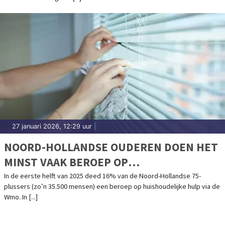
27 januari 2026, 12:29 uur
|
NOORD-HOLLANDSE OUDEREN DOEN HET
MINST VAAK BEROEP OP
HUISHOUDELIJKE HULP VIA WMO
In de eerste helft van 2025 deed 16% van de Noord-Hollandse 75-
plussers (zo’n 35.500 mensen) een beroep op huishoudelijke hulp via de
Wmo. In [...]