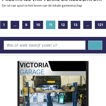
VAN RECENTE WEDSTRIJDEN
De rol van sport in het leven van de lokale gemeenschap
1
...
9
10
11
(current)
12
13
...
121