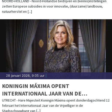
LANDBOUW IN NOORD-HOLLAND
NOORD-HOLLAND - Noord-Hollandse bedrijven en (kennis)instellingen
zetten Europese subsidies in voor innovatie, (duurzame) landbouw,
natuurherstel en [...]
28 januari 2026, 9:05 uur
|
KONINGIN MÁXIMA OPENT
INTERNATIONAAL JAAR VAN DE
VRIJWILLIGER
UTRECHT - Hare Majesteit Koningin Máxima opent donderdagochtend 12
februari het Internationaal Jaar van de Vrijwilliger in de
Stadsschouwburg van [...]