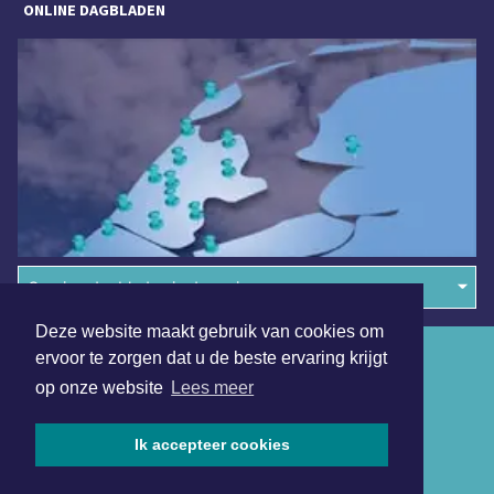
ONLINE DAGBLADEN
Overige dagbladen in de regio
Deze website maakt gebruik van cookies om
Algemene voorwaarden
ervoor te zorgen dat u de beste ervaring krijgt
op onze website
Lees meer
Disclaimer
Privacy Statement
Ik accepteer cookies
Copyright (c) 2026 | Medembliksdagblad.nl - Alle rechten