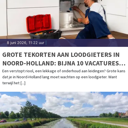
8 juni 2026, 11:22 uur
|
GROTE TEKORTEN AAN LOODGIETERS IN
NOORD-HOLLAND: BIJNA 10 VACATURES
PER WERKZOEKENDE
Een verstopt riool, een lekkage of onderhoud aan leidingen? Grote kans
dat je in Noord-Holland lang moet wachten op een loodgieter. Want
terwijl het [...]