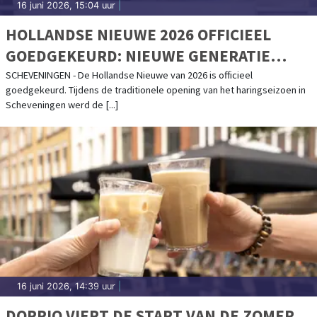
16 juni 2026, 15:04 uur
|
HOLLANDSE NIEUWE 2026 OFFICIEEL
GOEDGEKEURD: NIEUWE GENERATIE
GEEFT STARTSEIN VOOR HARINGSEIZOEN
SCHEVENINGEN - De Hollandse Nieuwe van 2026 is officieel
goedgekeurd. Tijdens de traditionele opening van het haringseizoen in
Scheveningen werd de [...]
16 juni 2026, 14:39 uur
|
DOPPIO VIERT DE START VAN DE ZOMER