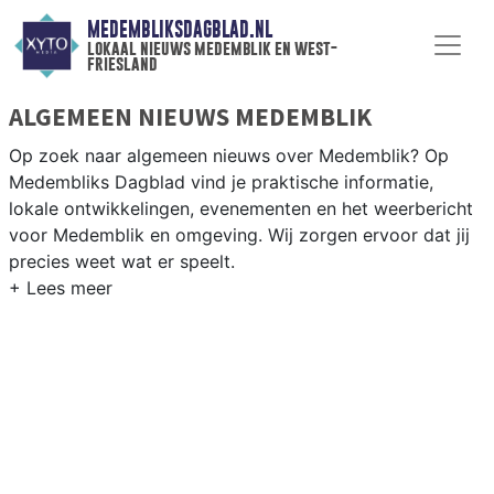
MEDEMBLIKSDAGBLAD.NL
lokaal nieuws medemblik en west-
friesland
ALGEMEEN NIEUWS MEDEMBLIK
Op zoek naar algemeen nieuws over Medemblik? Op
Medembliks Dagblad vind je praktische informatie,
lokale ontwikkelingen, evenementen en het weerbericht
voor Medemblik en omgeving. Wij zorgen ervoor dat jij
precies weet wat er speelt.
PRAKTISCHE INFORMATIE MEDEMBLIK
Van werkzaamheden op de N240 en de historische
haven tot evenementen als de Medemblikker Race en
het weersbericht voor de West-Friese IJsselmeerkust.