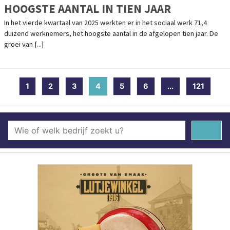
HOOGSTE AANTAL IN TIEN JAAR
In het vierde kwartaal van 2025 werkten er in het sociaal werk 71,4
duizend werknemers, het hoogste aantal in de afgelopen tien jaar. De
groei van [...]
1
2
3
4
(current)
5
6
...
121