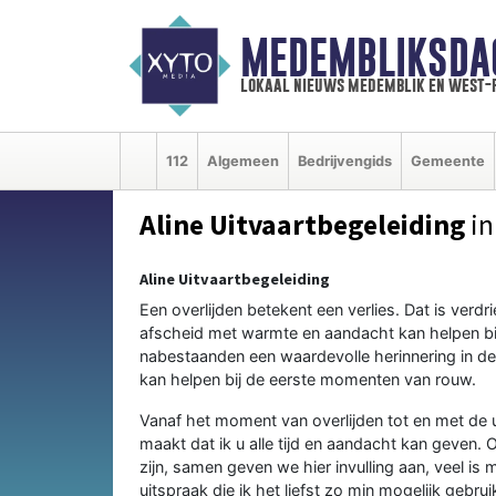
MEDEMBLIKSDA
lokaal nieuws medemblik en west-
112
Algemeen
Bedrijvengids
Gemeente
Aline Uitvaartbegeleiding
in
Aline Uitvaartbegeleiding
Een overlijden betekent een verlies. Dat is verd
afscheid met warmte en aandacht kan helpen bij
nabestaanden een waardevolle herinnering in de
kan helpen bij de eerste momenten van rouw.
Vanaf het moment van overlijden tot en met de ui
maakt dat ik u alle tijd en aandacht kan geven. 
zijn, samen geven we hier invulling aan, veel is 
uitspraak die ik het liefst zo min mogelijk gebr