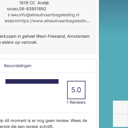
1619 CC Andijk
06-83951892
MOBIEL
info@alineuitvaartbegeleiding.nl
E-MAIL
https://www.alineuitvaartbegeleiding.nl/
WEBSITE
erkzaam in geheel West-Friesland, Amsterdam
n elders op verzoek.
Beoordelingen
5
4
5.0
3
2
1 Reviews
p dit moment is er nog geen review. Wees de
erste die een review schrijft.