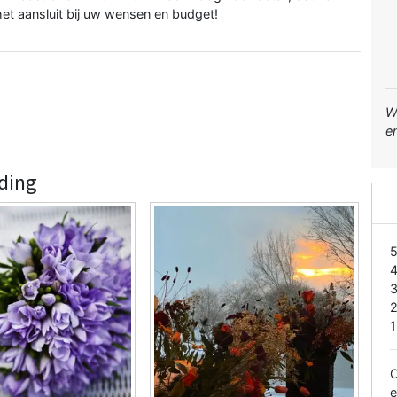
et aansluit bij uw wensen en budget!
W
e
iding
1
O
e