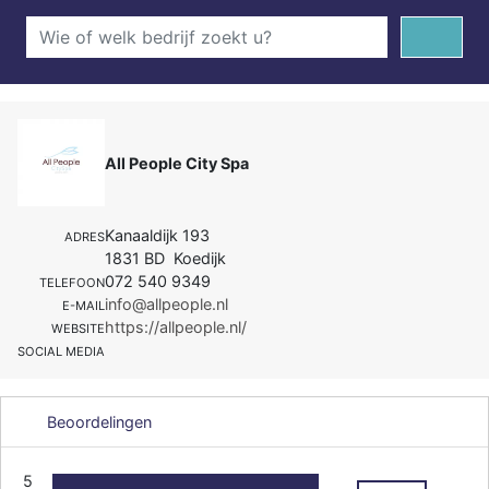
All People City Spa
Kanaaldijk 193
ADRES
1831 BD Koedijk
072 540 9349
TELEFOON
info@allpeople.nl
E-MAIL
https://allpeople.nl/
WEBSITE
SOCIAL MEDIA
Beoordelingen
5