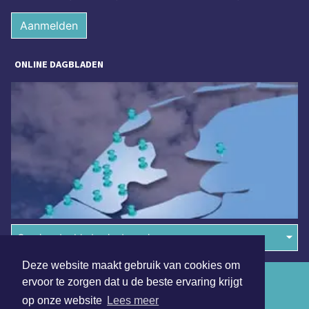
Aanmelden
ONLINE DAGBLADEN
Overige dagbladen in de regio
Deze website maakt gebruik van cookies om
Algemene voorwaarden
ervoor te zorgen dat u de beste ervaring krijgt
op onze website
Lees meer
Disclaimer