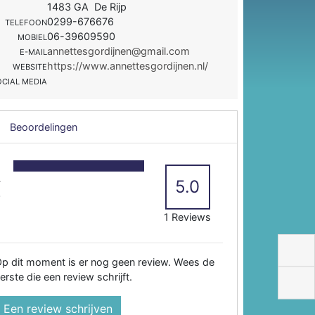
1483 GA De Rijp
0299-676676
TELEFOON
06-39609590
MOBIEL
annettesgordijnen@gmail.com
E-MAIL
https://www.annettesgordijnen.nl/
WEBSITE
OCIAL MEDIA
Beoordelingen
5
4
5.0
3
2
1 Reviews
p dit moment is er nog geen review. Wees de
erste die een review schrijft.
Een review schrijven