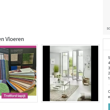
S
en Vloeren
1
O
e