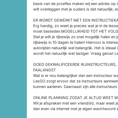
basis van de proefles maken wij een advies op maat
wilt overleggen met je ouders is dat natuurlijk; e
ER WORDT GEWERKT MET EEN INSTRUCTIEKA
Erg handig, zo weet je precies wat je in de le
moet besteden.MOGELIJKHEID TOT HET VOL
Stel je wilt je rijbewijs zo snel mogelijk halen e
rijbewijs in 10 dagen te halen! Hiervoor is inter
autorijden natuurlijk wel belangrijk. Het is idea
wordt het natuurlijk wat lastiger. Vraag gerust
GOED GEKWALIFICEERDE RIJINSTRUCTEURS, 
FAALANGST
Wat is er nou belangrijker dan een instructeur wa
LesGO zorgt ervoor dat ze instructeurs aanneemt
kunnen aanleren. Daarnaast zijn alle instructeu
ONLINE PLANNING ZODAT JE ALTIJD WEET 
Wil je afspreken met een vriend(in), maar weet je
dan even via internet met je eigen wachtwoord e