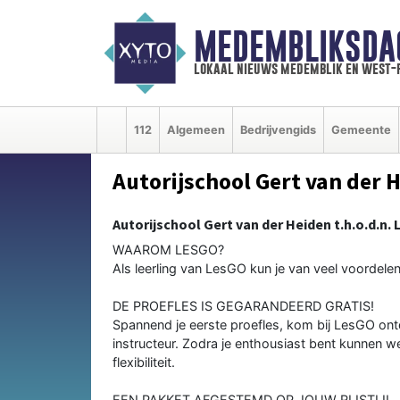
MEDEMBLIKSDA
lokaal nieuws medemblik en west-
112
Algemeen
Bedrijvengids
Gemeente
Autorijschool Gert van der 
Autorijschool Gert van der Heiden t.h.o.d.n.
WAAROM LESGO?
Als leerling van LesGO kun je van veel voordelen
DE PROEFLES IS GEGARANDEERD GRATIS!
Spannend je eerste proefles, kom bij LesGO ontd
instructeur. Zodra je enthousiast bent kunnen w
flexibiliteit.
EEN PAKKET AFGESTEMD OP JOUW RIJSTIJL