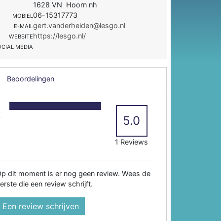
1628 VN Hoorn nh
06-15317773
MOBIEL
gert.vanderheiden@lesgo.nl
E-MAIL
https://lesgo.nl/
WEBSITE
OCIAL MEDIA
Beoordelingen
5
4
5.0
3
2
1 Reviews
p dit moment is er nog geen review. Wees de
erste die een review schrijft.
Een review schrijven