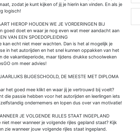
, zodat je kunt kijken of jij je hierin kan vinden. En als je
rg logisch!
ART HIEROP HOUDEN WE JE VORDERINGEN BIJ
ssen goed doet en waar je nog even wat meer aandacht aan
GEN VAN EEN SPOEDOPLEIDING
n je kan echt niet meer wachten. Dan is het al mogelijk je
esse in het autorijden en het snel kunnen oppakken van het
al in de vakantieperiode, maar tijdens drukke schoolweken
 LesGO om meer advies!
JAARLIJKS BIJGESCHOOLD, DE MEESTE MET DIPLOMA
ar het goed mee klikt en waar jij je vertrouwd bij voelt?
 die passie hebben voor het autorijden en leerlingen iets
rs zelfstandig ondernemers en lopen dus over van motivatie!
WANNEER JE VOLGENDE RIJLES STAAT INGEPLAND
 niet meer wanneer je volgende rijles gepland staat? Kijk
n zie wanneer jouw volgende rijles staat ingepland.