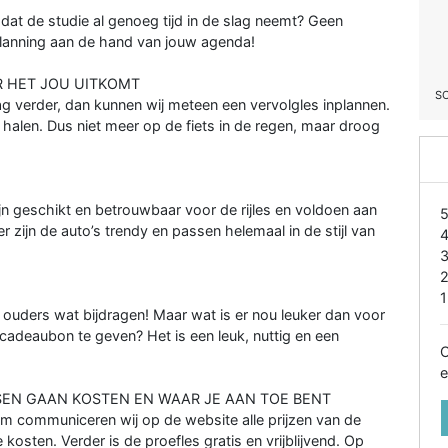
omdat de studie al genoeg tijd in de slag neemt? Geen
lanning aan de hand van jouw agenda!
R HET JOU UITKOMT
S
ag verder, dan kunnen wij meteen een vervolgles inplannen.
s halen. Dus niet meer op de fiets in de regen, maar droog
ijn geschikt en betrouwbaar voor de rijles en voldoen aan
r zijn de auto’s trendy en passen helemaal in de stijl van
1
je ouders wat bijdragen! Maar wat is er nou leuker dan voor
 cadeaubon te geven? Het is een leuk, nuttig en een
O
e
SSEN GAAN KOSTEN EN WAAR JE AAN TOE BENT
m communiceren wij op de website alle prijzen van de
kosten. Verder is de proefles gratis en vrijblijvend. Op