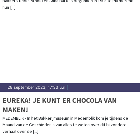
bakkers telde. Arnold en Anna Bartels begonnen in 1903 te Purmerend
BAKKERIJMUSEUM DE OUDE BAKKERIJ IN
hun [...]
MEDEMBLIK
28 september 2023, 17:33 uur
|
EUREKA! JE KUNT ER CHOCOLA VAN
MAKEN!
MEDEMBLIK - In het Bakkerijmuseum in Medemblik kom je tijdens de
Maand van de Geschiedenis van alles te weten over dit bijzondere
verhaal over de [...]