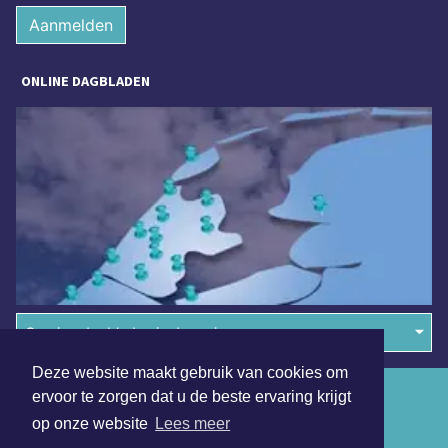
Aanmelden
ONLINE DAGBLADEN
Overige dagbladen in de regio
Deze website maakt gebruik van cookies om
Algemene voorwaarden
ervoor te zorgen dat u de beste ervaring krijgt
op onze website
Lees meer
Disclaimer