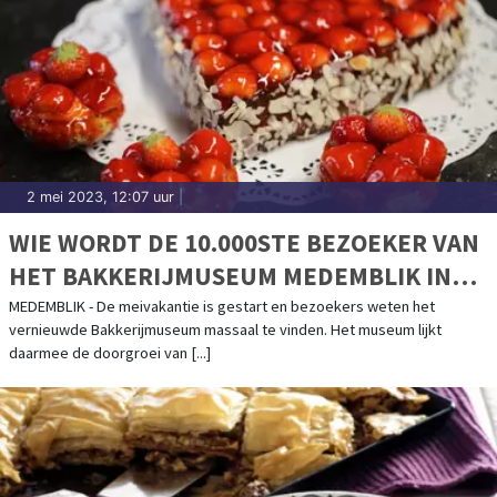
2 mei 2023, 12:07 uur
|
WIE WORDT DE 10.000STE BEZOEKER VAN
HET BAKKERIJMUSEUM MEDEMBLIK IN
2023?
MEDEMBLIK - De meivakantie is gestart en bezoekers weten het
vernieuwde Bakkerijmuseum massaal te vinden. Het museum lijkt
daarmee de doorgroei van [...]