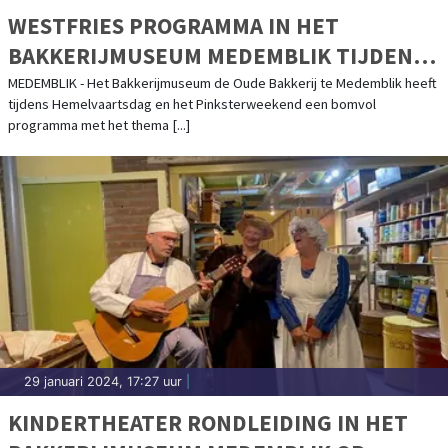
WESTFRIES PROGRAMMA IN HET
BAKKERIJMUSEUM MEDEMBLIK TIJDENS
HEMELVAART EN PINKSTERWEEKEND
MEDEMBLIK - Het Bakkerijmuseum de Oude Bakkerij te Medemblik heeft
tijdens Hemelvaartsdag en het Pinksterweekend een bomvol
2024
programma met het thema [...]
29 januari 2024, 17:27 uur
|
KINDERTHEATER RONDLEIDING IN HET