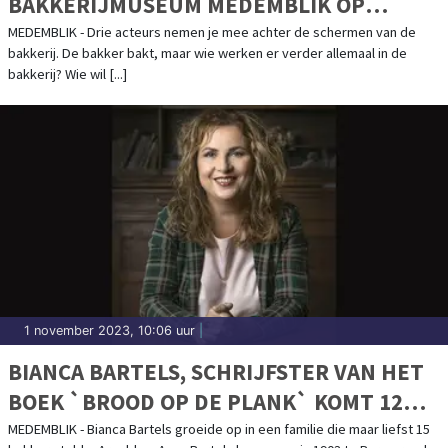
BAKKERIJMUSEUM MEDEMBLIK OP
ZONDAG 4 FEBRUARI
MEDEMBLIK - Drie acteurs nemen je mee achter de schermen van de
bakkerij. De bakker bakt, maar wie werken er verder allemaal in de
bakkerij? Wie wil [...]
1 november 2023, 10:06 uur
|
BIANCA BARTELS, SCHRIJFSTER VAN HET
BOEK `BROOD OP DE PLANK` KOMT 12
NOVEMBER A.S. NAAR HET
MEDEMBLIK - Bianca Bartels groeide op in een familie die maar liefst 15