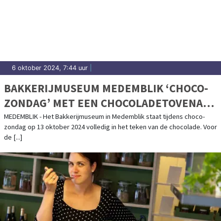
6 oktober 2024, 7:44 uur
|
BAKKERIJMUSEUM MEDEMBLIK ‘CHOCO-
ZONDAG’ MET EEN CHOCOLADETOVENAAR
EN CHOCOLADEKUNSTENAAR
MEDEMBLIK - Het Bakkerijmuseum in Medemblik staat tijdens choco-
zondag op 13 oktober 2024 volledig in het teken van de chocolade. Voor
de [...]