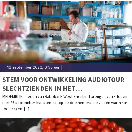
13 september 2023, 8:56 uur
|
STEM VOOR ONTWIKKELING AUDIOTOUR
SLECHTZIENDEN IN HET
BAKKERIJMUSEUM VIA RABO
MEDEMBLIK - Leden van Rabobank West-Friesland brengen van 4 tot en
met 26 september hun stem uit op de deelnemers die zij een warm hart
CLUBSUPPORT 2023
toe dragen. [...]