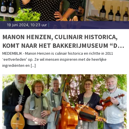
19 juni 2024, 10:23 uur
|
MANON HENZEN, CULINAIR HISTORICA,
KOMT NAAR HET BAKKERIJMUSEUM “DE
OUDE BAKKERIJ” IN MEDEMBLIK
MEDEMBLIK - Manon Henzen is culinair historica en richtte in 2011
‘eet!verleden’ op. Ze wil mensen inspireren met de heerlijke
ingrediënten en [...]