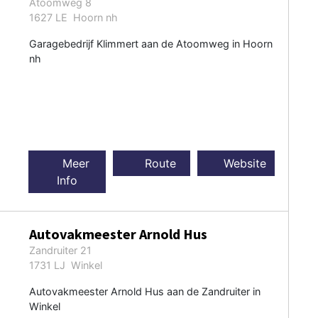
Atoomweg 8
1627 LE Hoorn nh
Garagebedrijf Klimmert aan de Atoomweg in Hoorn
nh
Meer
Route
Website
Info
Autovakmeester Arnold Hus
Zandruiter 21
1731 LJ Winkel
Autovakmeester Arnold Hus aan de Zandruiter in
Winkel