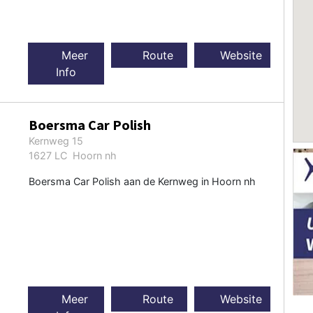
Meer
Route
Website
Info
Boersma Car Polish
Kernweg 15
1627 LC Hoorn nh
Boersma Car Polish aan de Kernweg in Hoorn nh
Meer
Route
Website