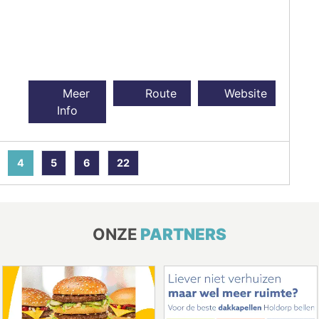
Meer
Route
Website
Info
4
5
6
22
ONZE
PARTNERS