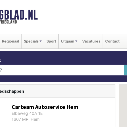
GBLAD.NL
friesland
Regionaal
Specials
Sport
Uitgaan
Vacatures
Contact
:
eedschappen
Carteam Autoservice Hem
Elbaweg 40A 1E
1607 MP Hem