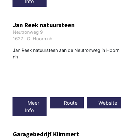
Info
Jan Reek natuursteen
Neutronweg 9
1627 LG Hoorn nh
Jan Reek natuursteen aan de Neutronweg in Hoorn
nh
Meer
Route
Website
Info
Garagebedrijf Klimmert