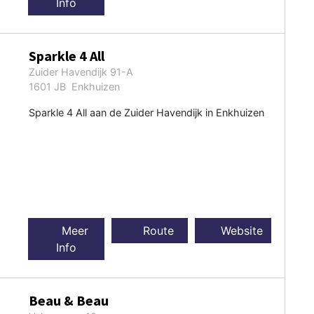
Info
Sparkle 4 All
Zuider Havendijk 91-A
1601 JB Enkhuizen
Sparkle 4 All aan de Zuider Havendijk in Enkhuizen
Meer
Route
Website
Info
Beau & Beau