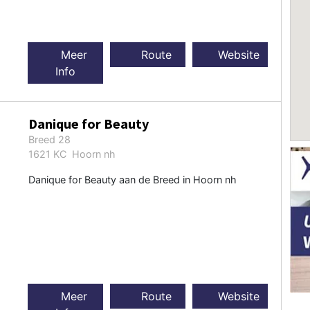
Meer
Route
Website
Info
Danique for Beauty
Breed 28
1621 KC Hoorn nh
Danique for Beauty aan de Breed in Hoorn nh
Meer
Route
Website