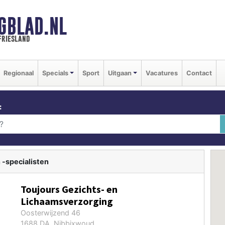
GBLAD.NL
friesland
Regionaal
Specials
Sport
Uitgaan
Vacatures
Contact
:
 -specialisten
Toujours Gezichts- en
Lichaamsverzorging
Oosterwijzend 46
1688 DA Nibbixwoud