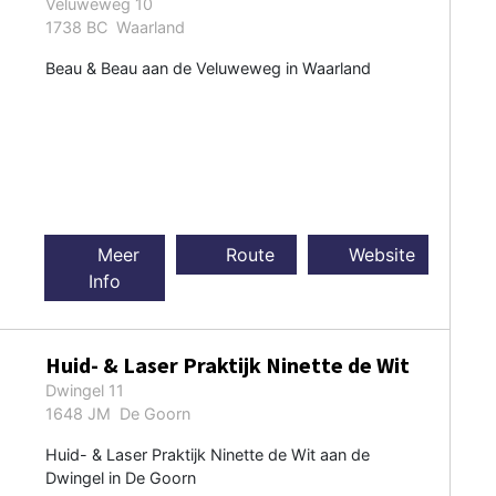
Veluweweg 10
1738 BC Waarland
Beau & Beau aan de Veluweweg in Waarland
Meer
Route
Website
Info
Huid- & Laser Praktijk Ninette de Wit
Dwingel 11
1648 JM De Goorn
Huid- & Laser Praktijk Ninette de Wit aan de
Dwingel in De Goorn