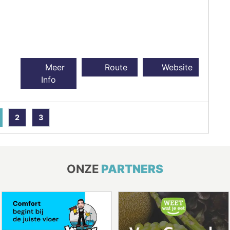
Meer
Route
Website
Info
2
3
ONZE
PARTNERS