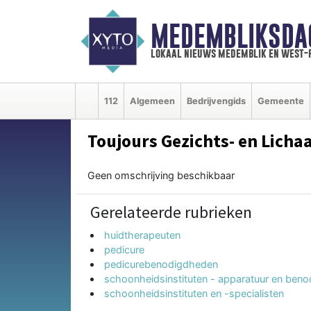
MEDEMBLIKSDA
lokaal nieuws medemblik en west-
112
Algemeen
Bedrijvengids
Gemeente
Toujours Gezichts- en Lich
Geen omschrijving beschikbaar
Gerelateerde rubrieken
huidtherapeuten
pedicure
pedicurebenodigdheden
schoonheidsinstituten - apparatuur en ben
schoonheidsinstituten en -specialisten