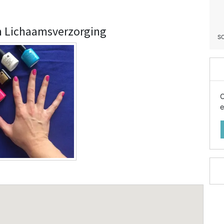
en Lichaamsverzorging
S
O
e