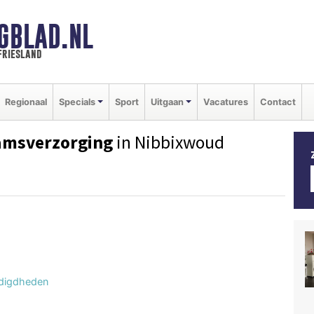
GBLAD.NL
friesland
Regionaal
Specials
Sport
Uitgaan
Vacatures
Contact
aamsverzorging
in Nibbixwoud
odigdheden