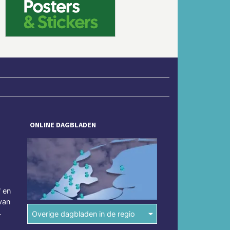
Volgende
ONLINE DAGBLADEN
f en
van
.
Overige dagbladen in de regio