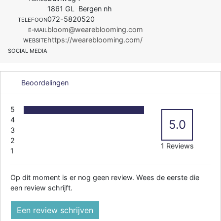
1861 GL Bergen nh
072-5820520
TELEFOON
bloom@weareblooming.com
E-MAIL
https://weareblooming.com/
WEBSITE
SOCIAL MEDIA
Beoordelingen
5
4
5.0
3
2
1 Reviews
1
Op dit moment is er nog geen review. Wees de eerste die
een review schrijft.
Een review schrijven