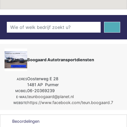
Boogaard Autotransportdiensten
Oosterweg E 28
ADRES
1481 AP Purmer
06-20369239
MOBIEL
teunboogaard@planet.nl
E-MAIL
https://www.facebook.com/teun.boogaard.7
WEBSITE
Beoordelingen