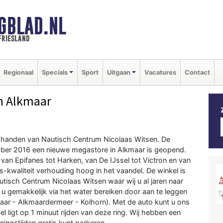
GBLAD.NL
friesland
Regionaal
Specials
Sport
Uitgaan
Vacatures
Contact
n Alkmaar
n handen van Nautisch Centrum Nicolaas Witsen. De
mber 2016 een nieuwe megastore in Alkmaar is geopend.
n Epifanes tot Harken, van De IJssel tot Victron en van
js-kwaliteit verhouding hoog in het vaandel. De winkel is
tisch Centrum Nicolaas Witsen waar wij u al jaren naar
u gemakkelijk via het water bereiken door aan te leggen
aar - Alkmaardermeer - Kolhorn). Met de auto kunt u ons
l ligt op 1 minuut rijden van deze ring. Wij hebben een
ingstijden gratis kunt parkeren.