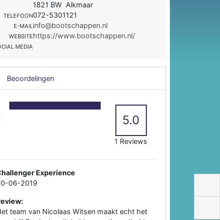
1821 BW Alkmaar
072-5301121
TELEFOON
info@bootschappen.nl
E-MAIL
https://www.bootschappen.nl/
WEBSITE
OCIAL MEDIA
Beoordelingen
5
4
5.0
3
2
1 Reviews
hallenger Experience
30-06-2019
Review:
et team van Nicolaas Witsen maakt echt het