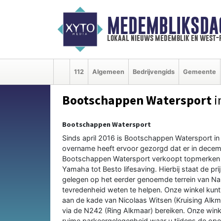
MEDEMBLIKSDA
lokaal nieuws medemblik en west-
112
Algemeen
Bedrijvengids
Gemeente
Bootschappen Watersport
i
Bootschappen Watersport
Sinds april 2016 is Bootschappen Watersport i
overname heeft ervoor gezorgd dat er in dece
Bootschappen Watersport verkoopt topmerken va
Yamaha tot Besto lifesaving. Hierbij staat de pri
gelegen op het eerder genoemde terrein van Nau
tevredenheid weten te helpen. Onze winkel kunt 
aan de kade van Nicolaas Witsen (Kruising Alkm
via de N242 (Ring Alkmaar) bereiken. Onze winke
ruime parkeergelegenheid waar u tijdens de open