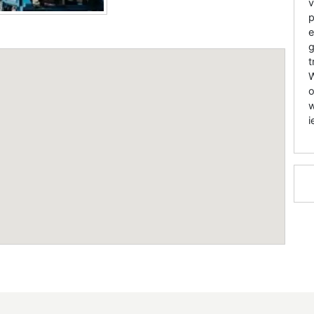
v
p
e
g
t
W
o
w
i