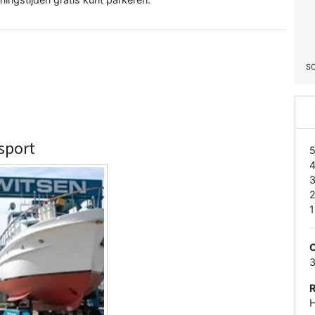
S
sport
1
C
H