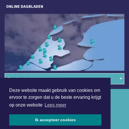
ONLINE DAGBLADEN
Overige dagbladen in de regio
Deze website maakt gebruik van cookies om
Algemene voorwaarden
ervoor te zorgen dat u de beste ervaring krijgt
op onze website
Lees meer
Disclaimer
Privacy Statement
Ik accepteer cookies
Copyright (c) 2026 | Medembliksdagblad.nl - Alle rechten