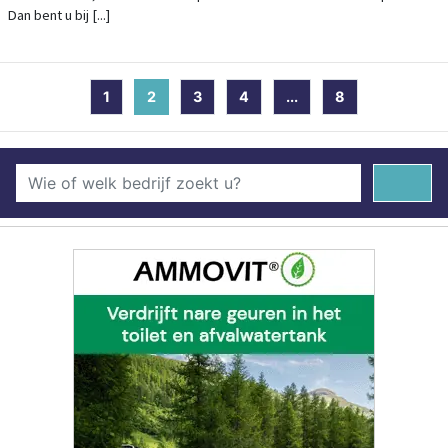
Dan bent u bij [...]
1
2
(current)
3
4
...
8