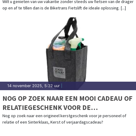
Wilt u genieten van uw vakantie zonder steeds uw fietsen van de drager
op en af te tillen dan is de Biketrans Fietslift de ideale oplossing. [...]
14 november 2025, 5:32 uur
|
NOG OP ZOEK NAAR EEN MOOI CADEAU OF
RELATIEGESCHENK VOOR DE
FEESTDAGEN?
Nog op zoek naar een origineel kerstgeschenk voor je personeel of
relatie of een Sinterklaas, Kerst of verjaardagscadeau?