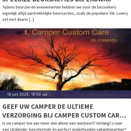
Tijdens beurzen en evenementen hebben we voor de bezoekers
eigenlijk altijd aantrekkelijke beursacties, zoals de populaire XXL Luxery
set met daarin [...]
18 juni 2025, 16:59 uur
|
GEEF UW CAMPER DE ULTIEME
VERZORGING BIJ CAMPER CUSTOM CARE
(3C CAMPER)
Is uw camper toe aan meer dan alleen een wasbeurt? Verlangt u naar
een stralende, beschermde én perfect onderhouden vakantiepartner?