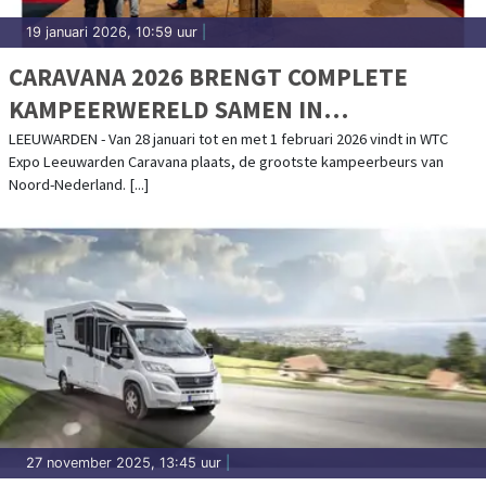
19 januari 2026, 10:59 uur
|
CARAVANA 2026 BRENGT COMPLETE
KAMPEERWERELD SAMEN IN
LEEUWARDEN
LEEUWARDEN - Van 28 januari tot en met 1 februari 2026 vindt in WTC
Expo Leeuwarden Caravana plaats, de grootste kampeerbeurs van
Noord-Nederland. [...]
27 november 2025, 13:45 uur
|