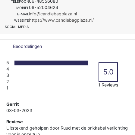
06-48556080
TELEFOON
06-52004624
MOBIEL
info@candlebagplaza.nl
E-MAIL
https://www.candlebagplaza.nl/
WEBSITE
SOCIAL MEDIA
Beoordelingen
5
4
5.0
3
2
1 Reviews
1
Gerrit
03-03-2023
Review:
Uitstekend geholpen door Ruud met de prikkabel verlichting
voor in onze tuin.