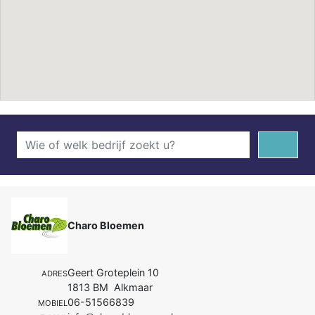
Charo Bloemen
Geert Groteplein 10
ADRES
1813 BM Alkmaar
06-51566839
MOBIEL