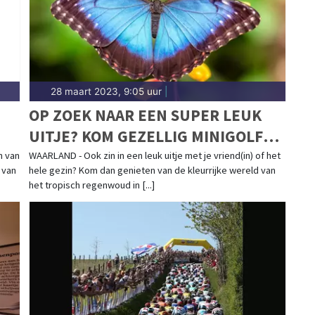
28 maart 2023, 9:05 uur
|
OP ZOEK NAAR EEN SUPER LEUK
UITJE? KOM GEZELLIG MINIGOLFEN
OF WANDEL TUSSEN DE MOOISTE
n van
WAARLAND - Ook zin in een leuk uitje met je vriend(in) of het
 van
hele gezin? Kom dan genieten van de kleurrijke wereld van
VLINDERS !
het tropisch regenwoud in [...]