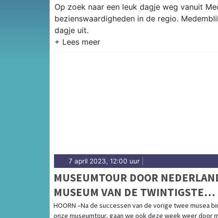
Op zoek naar een leuk dagje weg vanuit Mede
bezienswaardigheden in de regio. Medemblik
dagje uit.
7 april 2023, 12:00 uur
|
MUSEUMTOUR DOOR NEDERLAN
MUSEUM VAN DE TWINTIGSTE
EEUW
HOORN –Na de successen van de vorige twee musea bi
onze museumtour, gaan we ook deze week weer door 