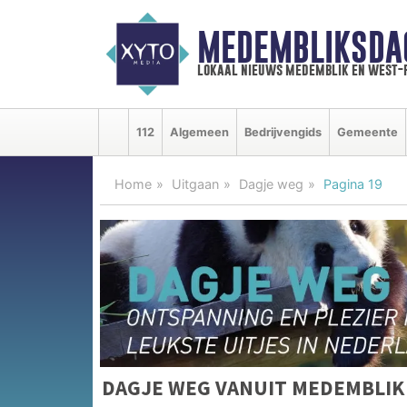
MEDEMBLIKSDA
lokaal nieuws medemblik en west-
112
Algemeen
Bedrijvengids
Gemeente
Home
Uitgaan
Dagje weg
Pagina 19
DAGJE WEG VANUIT MEDEMBLIK