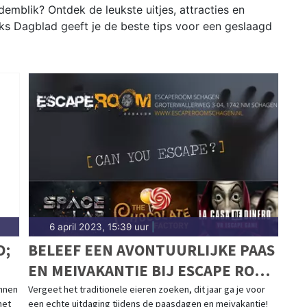
mblik? Ontdek de leukste uitjes, attracties en
s Dagblad geeft je de beste tips voor een geslaagd
6 april 2023, 15:39 uur
|
D;
BELEEF EEN AVONTUURLIJKE PAAS
EN MEIVAKANTIE BIJ ESCAPE ROOM
SCHAGEN & CITY ADVENTURES!
nnen
Vergeet het traditionele eieren zoeken, dit jaar ga je voor
met
een echte uitdaging tijdens de paasdagen en meivakantie!