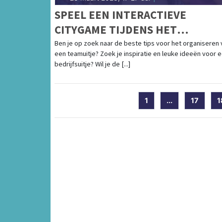
SPEEL EEN INTERACTIEVE
CITYGAME TIJDENS HET
PERSONEELSUITJE
Ben je op zoek naar de beste tips voor het organiseren 
een teamuitje? Zoek je inspiratie en leuke ideeën voor 
bedrijfsuitje? Wil je de [...]
1
...
17
1