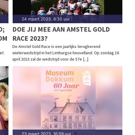
24 maart 2023, 8:30 uur
|
D;
DOE JIJ MEE AAN AMSTEL GOLD
OM
RACE 2023?
De Amstel Gold Race is een jaarlijks terugkerend
et
wielerwedstrijd in het Limburgse heuvelland. Op zondag 16
april 2023 zal de wedstrijd voor de 57e [...]
23 maart 2023, 16:59 uur
|