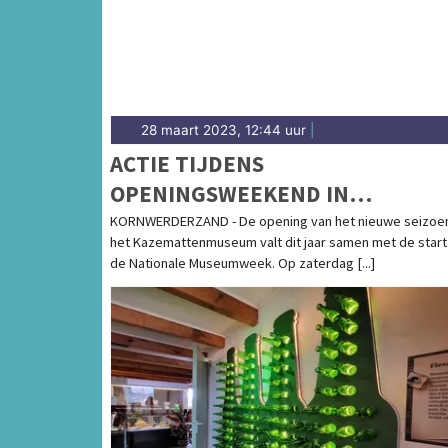
28 maart 2023, 12:44 uur
|
ACTIE TIJDENS
OPENINGSWEEKEND IN
KAZEMATTENMUSEUM
KORNWERDERZAND - De opening van het nieuwe seizoe
het Kazemattenmuseum valt dit jaar samen met de start
de Nationale Museumweek. Op zaterdag [...]