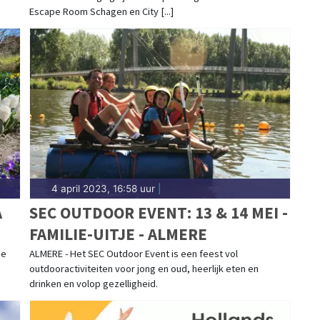
Escape Room Schagen en City [...]
4 april 2023, 16:58 uur
|
A
SEC OUTDOOR EVENT: 13 & 14 MEI -
FAMILIE-UITJE - ALMERE
de
ALMERE - Het SEC Outdoor Event is een feest vol
outdooractiviteiten voor jong en oud, heerlijk eten en
drinken en volop gezelligheid.