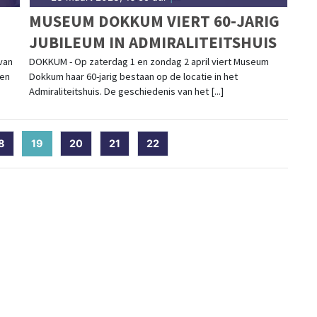
MUSEUM DOKKUM VIERT 60-JARIG
JUBILEUM IN ADMIRALITEITSHUIS
van
DOKKUM - Op zaterdag 1 en zondag 2 april viert Museum
een
Dokkum haar 60-jarig bestaan op de locatie in het
Admiraliteitshuis. De geschiedenis van het [...]
8
19
(current)
20
21
22