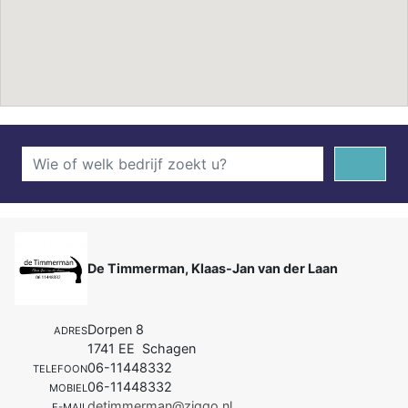
De Timmerman, Klaas-Jan van der Laan
Dorpen 8
ADRES
1741 EE Schagen
06-11448332
TELEFOON
06-11448332
MOBIEL
detimmerman@ziggo.nl
E-MAIL