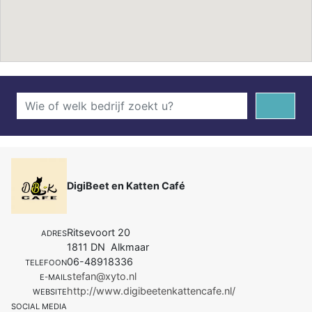
DigiBeet en Katten Café
Ritsevoort 20
ADRES
1811 DN Alkmaar
06-48918336
TELEFOON
stefan@xyto.nl
E-MAIL
http://www.digibeetenkattencafe.nl/
WEBSITE
SOCIAL MEDIA