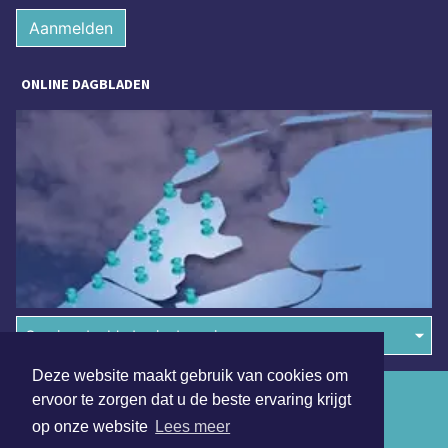
Aanmelden
ONLINE DAGBLADEN
Overige dagbladen in de regio
Deze website maakt gebruik van cookies om
Algemene voorwaarden
ervoor te zorgen dat u de beste ervaring krijgt
op onze website
Lees meer
Disclaimer