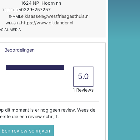
1624 NP Hoorn nh
0229-257257
TELEFOON
e.klaassen@westfriesgasthuis.nl
E-MAIL
https://www.dijklander.nl
WEBSITE
OCIAL MEDIA
Beoordelingen
5
4
5.0
3
2
1 Reviews
p dit moment is er nog geen review. Wees de
erste die een review schrijft.
Een review schrijven