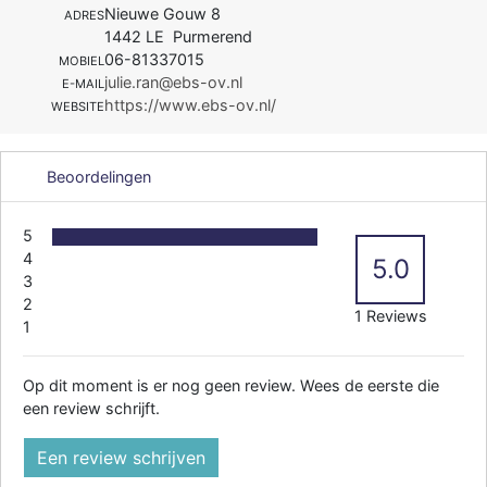
Nieuwe Gouw 8
ADRES
1442 LE Purmerend
06-81337015
MOBIEL
julie.ran@ebs-ov.nl
E-MAIL
https://www.ebs-ov.nl/
WEBSITE
Beoordelingen
5
4
5.0
3
2
1 Reviews
1
Op dit moment is er nog geen review. Wees de eerste die
een review schrijft.
Een review schrijven