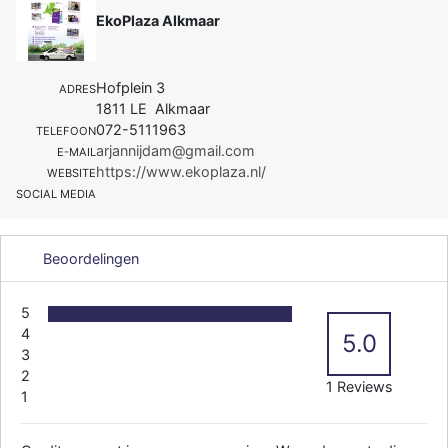
EkoPlaza Alkmaar
Hofplein 3
ADRES
1811 LE Alkmaar
072-5111963
TELEFOON
arjannijdam@gmail.com
E-MAIL
https://www.ekoplaza.nl/
WEBSITE
SOCIAL MEDIA
Beoordelingen
5
4
5.0
3
2
1 Reviews
1