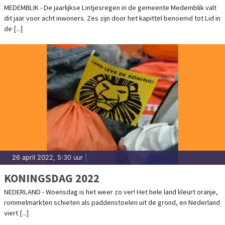
ONDERSCHEIDEN
MEDEMBLIK - De jaarlijkse Lintjesregen in de gemeente Medemblik valt
dit jaar voor acht inwoners. Zes zijn door het kapittel benoemd tot Lid in
de [...]
26 april 2022, 5:30 uur
|
KONINGSDAG 2022
NEDERLAND - Woensdag is het weer zo ver! Het hele land kleurt oranje,
rommelmarkten schieten als paddenstoelen uit de grond, en Nederland
viert [...]