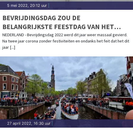
5 mei 2022, 20:12 uur
|
BEVRIJDINGSDAG ZOU DE
BELANGRIJKSTE FEESTDAG VAN HET
JAAR MOETEN ZIJN
NEDERLAND - Bevrijdingsdag 2022 werd dit jaar weer massaal gevierd.
Na twee jaar corona zonder festiviteiten en ondanks het feit dat het dit
jaar [...]
27 april 2022, 16:30 uur
|