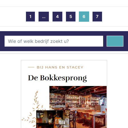
1
...
4
5
6
(current)
7