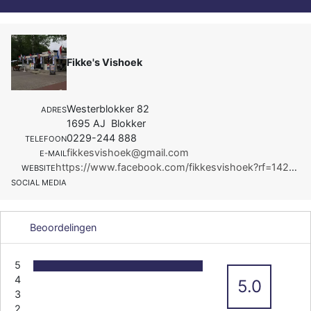
Fikke's Vishoek
Westerblokker 82
ADRES
1695 AJ Blokker
0229-244 888
TELEFOON
fikkesvishoek@gmail.com
E-MAIL
https://www.facebook.com/fikkesvishoek?rf=142253235964810
WEBSITE
SOCIAL MEDIA
Beoordelingen
5
4
5.0
3
2