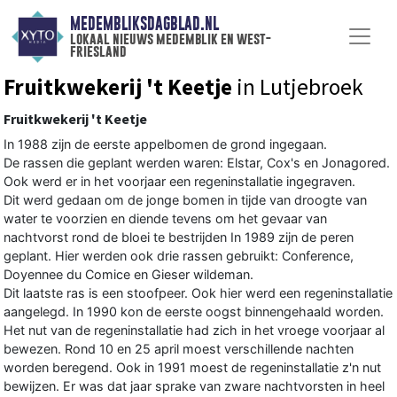
MEDEMBLIKSDAGBLAD.NL
lokaal nieuws medemblik en west-
friesland
Fruitkwekerij 't Keetje
in Lutjebroek
Fruitkwekerij 't Keetje
In 1988 zijn de eerste appelbomen de grond ingegaan.
De rassen die geplant werden waren: Elstar, Cox's en Jonagored.
Ook werd er in het voorjaar een regeninstallatie ingegraven.
Dit werd gedaan om de jonge bomen in tijde van droogte van
water te voorzien en diende tevens om het gevaar van
nachtvorst rond de bloei te bestrijden In 1989 zijn de peren
geplant. Hier werden ook drie rassen gebruikt: Conference,
Doyennee du Comice en Gieser wildeman.
Dit laatste ras is een stoofpeer. Ook hier werd een regeninstallatie
aangelegd. In 1990 kon de eerste oogst binnengehaald worden.
Het nut van de regeninstallatie had zich in het vroege voorjaar al
bewezen. Rond 10 en 25 april moest verschillende nachten
worden beregend. Ook in 1991 moest de regeninstallatie z'n nut
bewijzen. Er was dat jaar sprake van zware nachtvorsten in heel