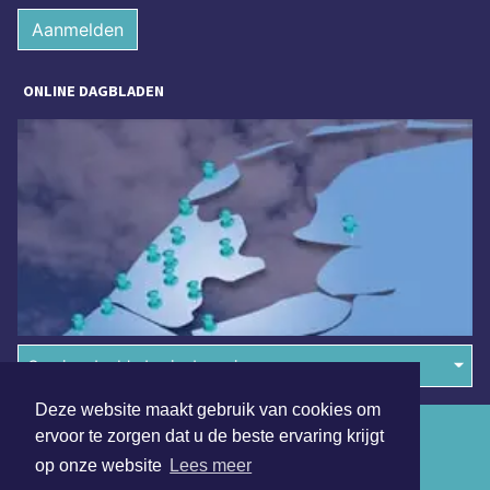
Aanmelden
ONLINE DAGBLADEN
Overige dagbladen in de regio
Deze website maakt gebruik van cookies om
Algemene voorwaarden
ervoor te zorgen dat u de beste ervaring krijgt
op onze website
Lees meer
Disclaimer