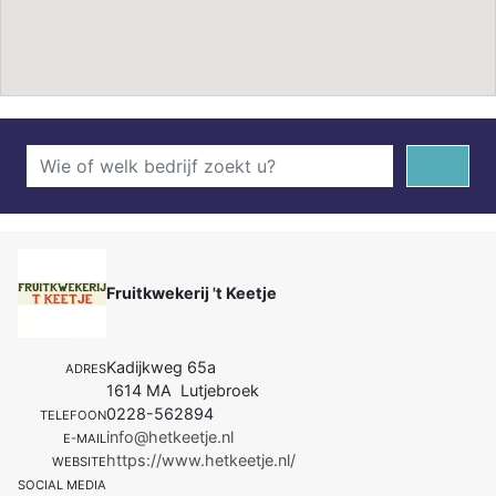
Fruitkwekerij 't Keetje
Kadijkweg 65a
ADRES
1614 MA Lutjebroek
0228-562894
TELEFOON
info@hetkeetje.nl
E-MAIL
https://www.hetkeetje.nl/
WEBSITE
SOCIAL MEDIA