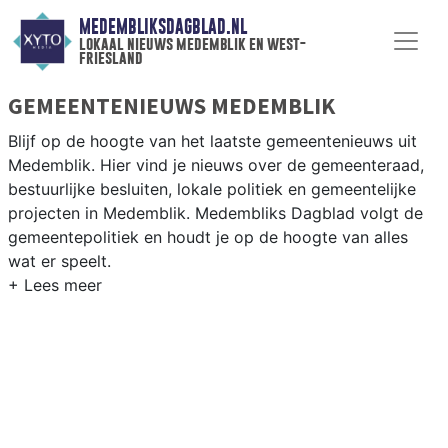
MEDEMBLIKSDAGBLAD.NL
lokaal nieuws medemblik en west-
friesland
GEMEENTENIEUWS MEDEMBLIK
Blijf op de hoogte van het laatste gemeentenieuws uit
Medemblik. Hier vind je nieuws over de gemeenteraad,
bestuurlijke besluiten, lokale politiek en gemeentelijke
projecten in Medemblik. Medembliks Dagblad volgt de
gemeentepolitiek en houdt je op de hoogte van alles
wat er speelt.
GEMEENTE MEDEMBLIK
Van de herontwikkeling van de historische havenstad
Medemblik en woningbouwplannen tot besluiten over
het IJsselmeer, natuur en recreatie in de gemeente. Hier
vind je het complete overzicht van gemeentenieuws in
Medemblik.