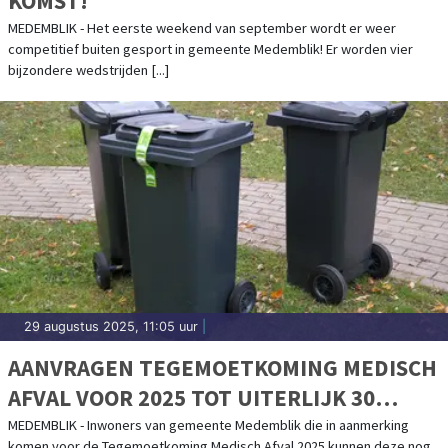
KOMST!
MEDEMBLIK - Het eerste weekend van september wordt er weer
competitief buiten gesport in gemeente Medemblik! Er worden vier
bijzondere wedstrijden [...]
29 augustus 2025, 11:05 uur
|
AANVRAGEN TEGEMOETKOMING MEDISCH
AFVAL VOOR 2025 TOT UITERLIJK 30
SEPTEMBER MOGELIJK
MEDEMBLIK - Inwoners van gemeente Medemblik die in aanmerking
komen voor de Tegemoetkoming Medisch Afval 2025 kunnen deze nog