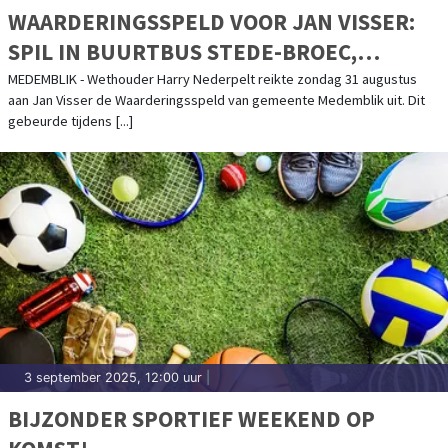
WAARDERINGSSPELD VOOR JAN VISSER:
SPIL IN BUURTBUS STEDE-BROEC,
ENKHUIZEN EN MEDEMBLIK
MEDEMBLIK - Wethouder Harry Nederpelt reikte zondag 31 augustus
aan Jan Visser de Waarderingsspeld van gemeente Medemblik uit. Dit
gebeurde tijdens [...]
3 september 2025, 12:00 uur
|
BIJZONDER SPORTIEF WEEKEND OP