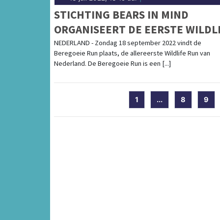
STICHTING BEARS IN MIND
ORGANISEERT DE EERSTE WILDL
RUN VAN NEDERLAND
NEDERLAND - Zondag 18 september 2022 vindt de
Beregoeie Run plaats, de allereerste Wildlife Run van
Nederland. De Beregoeie Run is een [...]
1
...
8
9