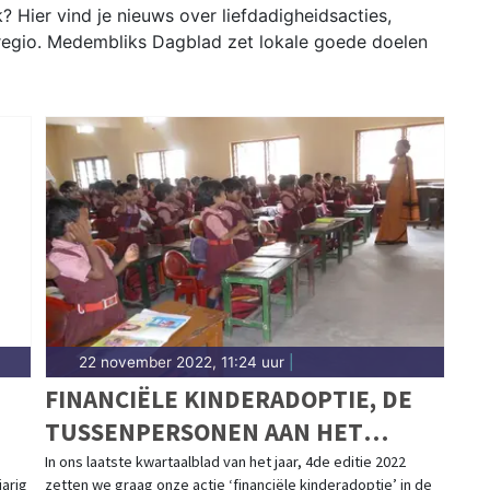
 Hier vind je nieuws over liefdadigheidsacties,
e regio. Medembliks Dagblad zet lokale goede doelen
22 november 2022, 11:24 uur
|
FINANCIËLE KINDERADOPTIE, DE
TUSSENPERSONEN AAN HET
WOORD!
In ons laatste kwartaalblad van het jaar, 4de editie 2022
arig
zetten we graag onze actie ‘financiële kinderadoptie’ in de