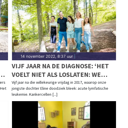
14 november 2022, 8:37 uur
|
VIJF JAAR NA DE DIAGNOSE: ‘HET
VOELT NIET ALS LOSLATEN: WE
HOUDEN ONZE WERKELIJKHEID
ders
Vijf jaar na die willekeurige vrijdag in 2017, waarop onze
 Het
jongste dochter Eline doodziek bleek: acute lymfatische
EN!
ANDERS VAST.’
leukemie. Kankercellen [...]