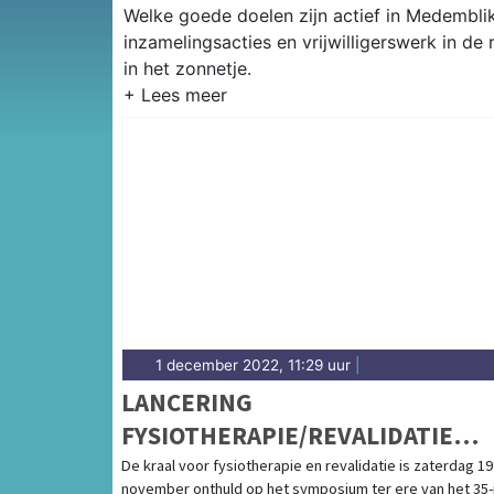
Welke goede doelen zijn actief in Medemblik?
inzamelingsacties en vrijwilligerswerk in d
in het zonnetje.
1 december 2022, 11:29 uur
|
LANCERING
FYSIOTHERAPIE/REVALIDATIE
KRAAL
De kraal voor fysiotherapie en revalidatie is zaterdag 19
november onthuld op het symposium ter ere van het 35-j