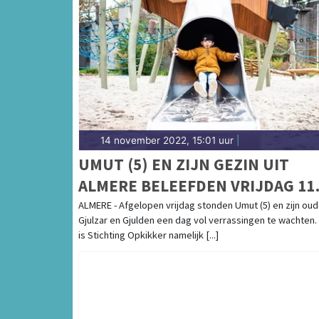
14 november 2022, 15:01 uur
|
UMUT (5) EN ZIJN GEZIN UIT
ALMERE BELEEFDEN VRIJDAG 11
NOVEMBER EEN WELVERDIENDE
ALMERE - Afgelopen vrijdag stonden Umut (5) en zijn ou
Gjulzar en Gjulden een dag vol verrassingen te wachten.
OPKIKKERDAG VOL VERRASSING
is Stichting Opkikker namelijk [...]