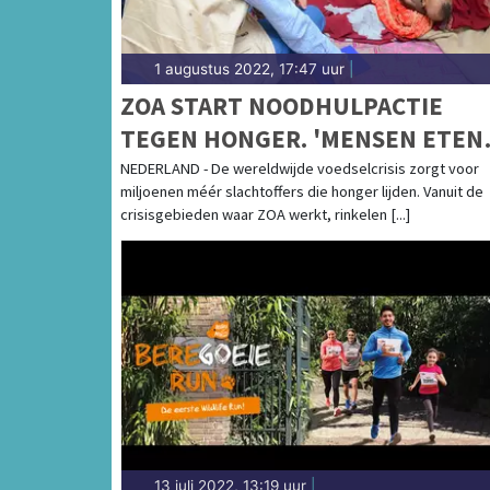
1 augustus 2022, 17:47 uur
|
ZOA START NOODHULPACTIE
TEGEN HONGER. 'MENSEN ETEN
GRASZADEN OM TE OVERLEVEN'
NEDERLAND - De wereldwijde voedselcrisis zorgt voor
miljoenen méér slachtoffers die honger lijden. Vanuit de
crisisgebieden waar ZOA werkt, rinkelen [...]
13 juli 2022, 13:19 uur
|