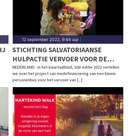
12 september 2022, 9:44 uur
|
IJ
STICHTING SALVATORIAANSE
HULPACTIE VERVOER VOOR DE
“FOUNDATION ARD EL AMAL”
NEDERLAND - In het kwartaalblad, 3de editie 2022 vertellen
we over het project van medefinanciering van een kleine
personenbus voor het vervoer van [...]