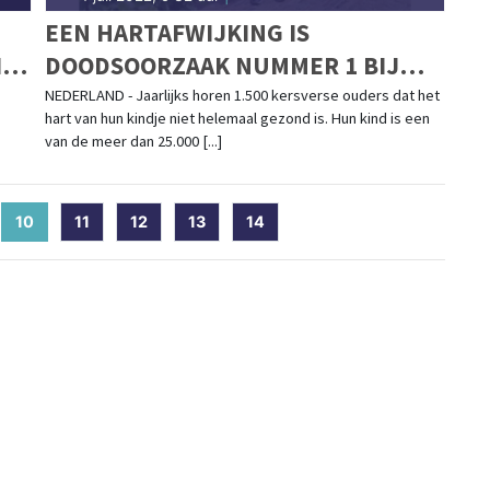
EEN HARTAFWIJKING IS
IFE
DOODSOORZAAK NUMMER 1 BIJ
KINDEREN ONDER DE 15 JAAR.
NEDERLAND - Jaarlijks horen 1.500 kersverse ouders dat het
hart van hun kindje niet helemaal gezond is. Hun kind is een
STRIJD MEE TIJDENS DE
van de meer dan 25.000 [...]
LANDELIJKE COLLECTEWEEK VAN
STICHTING HARTEKIND!
10
(current)
11
12
13
14