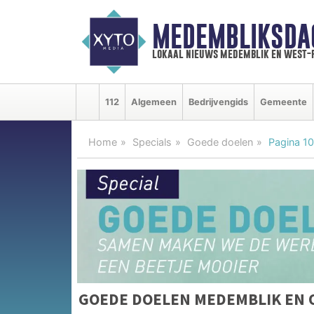
MEDEMBLIKSDA
lokaal nieuws medemblik en west-
112
Algemeen
Bedrijvengids
Gemeente
Home
Specials
Goede doelen
Pagina 10
GOEDE DOELEN MEDEMBLIK EN