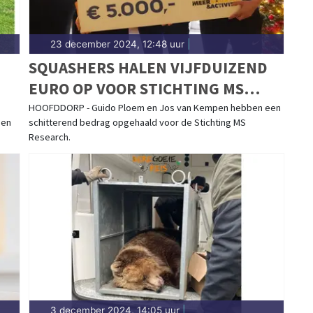
23 december 2024, 12:48 uur
|
SQUASHERS HALEN VIJFDUIZEND
EURO OP VOOR STICHTING MS
RESEARCH
HOOFDDORP - Guido Ploem en Jos van Kempen hebben een
 en
schitterend bedrag opgehaald voor de Stichting MS
Research.
3 december 2024, 14:05 uur
|