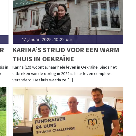
17 januari 2025, 10:22 uur
|
R
KARINA’S STRIJD VOOR EEN WARM
THUIS IN OEKRAÏNE
is in
Karina (19) woont al haar hele leven in Oekraïne. Sinds het
o
uitbreken van de oorlog in 2022 is haar leven compleet
veranderd. Het huis waarin ze [...]