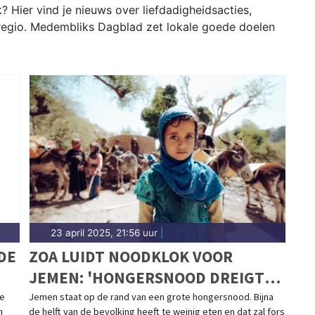
 Hier vind je nieuws over liefdadigheidsacties,
e regio. Medembliks Dagblad zet lokale goede doelen
23 april 2025, 21:56 uur
|
DE
ZOA LUIDT NOODKLOK VOOR
JEMEN: 'HONGERSNOOD DREIGT
DOOR STOPPEN USAID'
de
Jemen staat op de rand van een grote hongersnood. Bijna
n
de helft van de bevolking heeft te weinig eten en dat zal fors