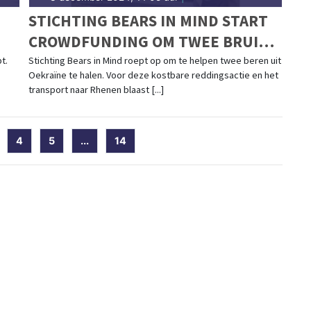
STICHTING BEARS IN MIND START
CROWDFUNDING OM TWEE BRUINE
BEREN UIT OORLOGSGEBIED TE
t.
Stichting Bears in Mind roept op om te helpen twee beren uit
Oekraïne te halen. Voor deze kostbare reddingsactie en het
EVACUEREN
transport naar Rhenen blaast [...]
current)
4
5
...
14