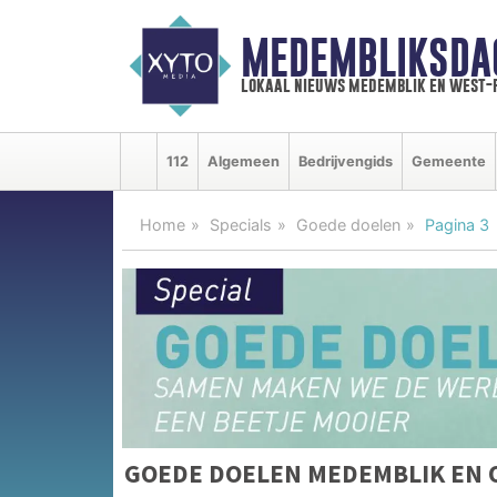
MEDEMBLIKSDA
lokaal nieuws medemblik en west-
112
Algemeen
Bedrijvengids
Gemeente
Home
Specials
Goede doelen
Pagina 3
GOEDE DOELEN MEDEMBLIK EN