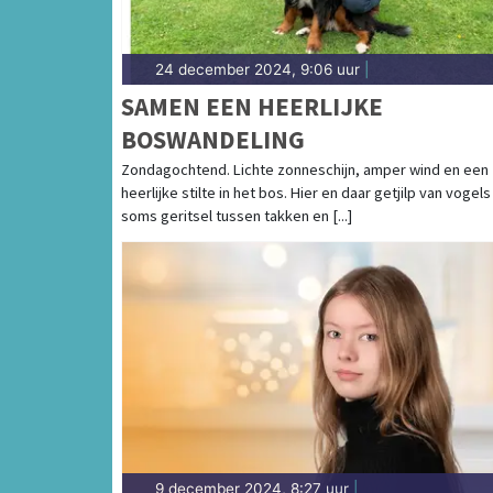
24 december 2024, 9:06 uur
|
SAMEN EEN HEERLIJKE
BOSWANDELING
Zondagochtend. Lichte zonneschijn, amper wind en een
heerlijke stilte in het bos. Hier en daar getjilp van vogels
soms geritsel tussen takken en [...]
9 december 2024, 8:27 uur
|