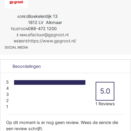
Boekelerdijk 13
ADRES
1812 LV Alkmaar
088-472 1200
TELEFOON
efactuur@gpgroot.nl
E-MAIL
https://www.gpgroot.nl/
WEBSITE
SOCIAL MEDIA
Beoordelingen
5
4
5.0
3
2
1 Reviews
1
Op dit moment is er nog geen review. Wees de eerste die
een review schrijft.