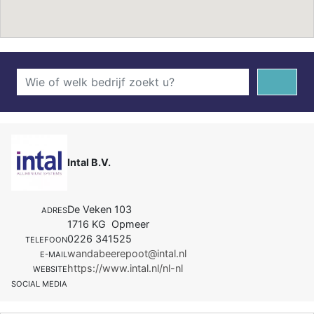
Intal B.V.
De Veken 103
ADRES
1716 KG Opmeer
0226 341525
TELEFOON
wandabeerepoot@intal.nl
E-MAIL
https://www.intal.nl/nl-nl
WEBSITE
SOCIAL MEDIA