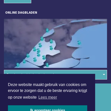
ONLINE DAGBLADEN
Overige dagbladen in de regio
Deze website maakt gebruik van cookies om
Algemene voorwaarden
ervoor te zorgen dat u de beste ervaring krijgt
op onze website
Lees meer
Disclaimer
Privacy Statement
Ik accepteer cookies