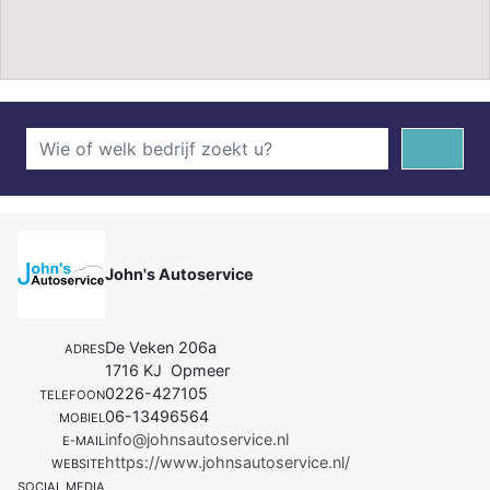
John's Autoservice
De Veken 206a
ADRES
1716 KJ Opmeer
0226-427105
TELEFOON
06-13496564
MOBIEL
info@johnsautoservice.nl
E-MAIL
https://www.johnsautoservice.nl/
WEBSITE
SOCIAL MEDIA