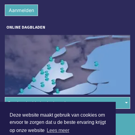
Aanmelden
ONLINE DAGBLADEN
Overige dagbladen in de regio
Deze website maakt gebruik van cookies om
Algemene voorwaarden
ervoor te zorgen dat u de beste ervaring krijgt
op onze website
Lees meer
Disclaimer