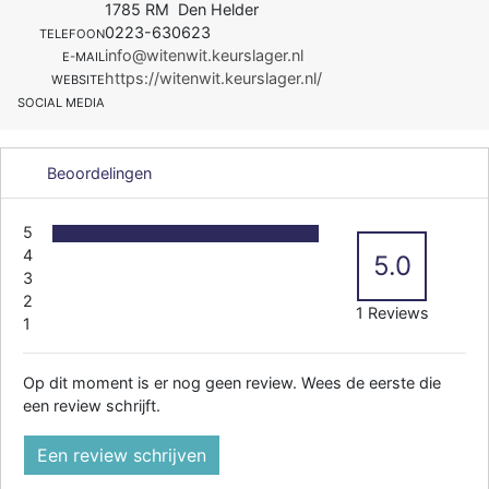
1785 RM Den Helder
0223-630623
TELEFOON
info@witenwit.keurslager.nl
E-MAIL
https://witenwit.keurslager.nl/
WEBSITE
SOCIAL MEDIA
Beoordelingen
5
4
5.0
3
2
1 Reviews
1
Op dit moment is er nog geen review. Wees de eerste die
een review schrijft.
Een review schrijven