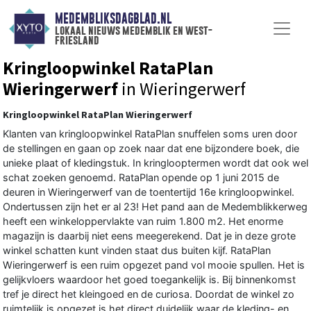
MEDEMBLIKSDAGBLAD.NL
lokaal nieuws medemblik en west-
friesland
Kringloopwinkel RataPlan
Wieringerwerf
in Wieringerwerf
Kringloopwinkel RataPlan Wieringerwerf
Klanten van kringloopwinkel RataPlan snuffelen soms uren door
de stellingen en gaan op zoek naar dat ene bijzondere boek, die
unieke plaat of kledingstuk. In kringlooptermen wordt dat ook wel
schat zoeken genoemd. RataPlan opende op 1 juni 2015 de
deuren in Wieringerwerf van de toentertijd 16e kringloopwinkel.
Ondertussen zijn het er al 23! Het pand aan de Medemblikkerweg
heeft een winkeloppervlakte van ruim 1.800 m2. Het enorme
magazijn is daarbij niet eens meegerekend. Dat je in deze grote
winkel schatten kunt vinden staat dus buiten kijf. RataPlan
Wieringerwerf is een ruim opgezet pand vol mooie spullen. Het is
gelijkvloers waardoor het goed toegankelijk is. Bij binnenkomst
tref je direct het kleingoed en de curiosa. Doordat de winkel zo
ruimtelijk is opgezet is het direct duidelijk waar de kleding- en