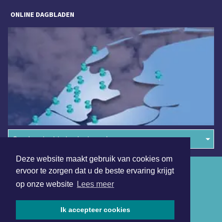
ONLINE DAGBLADEN
Overige dagbladen in de regio
Deze website maakt gebruik van cookies om
Algemene voorwaarden
ervoor te zorgen dat u de beste ervaring krijgt
op onze website
Lees meer
Disclaimer
Privacy Statement
Ik accepteer cookies