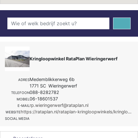
Kringloopwinkel RataPlan Wieringerwerf
Medemblikkerweg 6b
ADRES
1771 SC Wieringerwerf
088-8282782
TELEFOON
06-18601537
MOBIEL
rp.wieringerwerf@rataplan.nl
E-MAIL
https://rataplan.nl/rataplan-kringloopwinkels/kringloopwinkel-rataplan-wieringerwerf/
WEBSITE
SOCIAL MEDIA