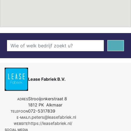
Lease Fabriek B.V.
Strooijonkerstraat 8
ADRES
1812 PK Alkmaar
072-5317839
TELEFOON
n.peters@leasefabriek.nl
E-MAIL
https://leasefabriek.nl/
WEBSITE
SOCIAL MEDIA