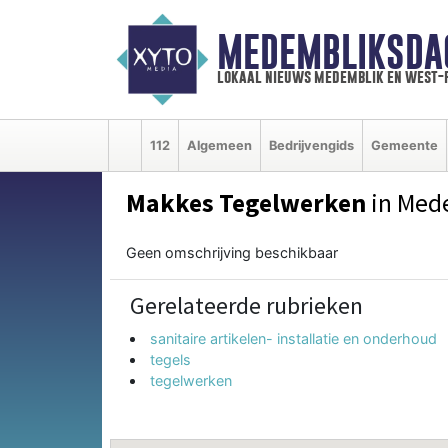
MEDEMBLIKSDA
lokaal nieuws medemblik en west-
112
Algemeen
Bedrijvengids
Gemeente
Makkes Tegelwerken
in Med
Geen omschrijving beschikbaar
Gerelateerde rubrieken
sanitaire artikelen- installatie en onderhoud
tegels
tegelwerken