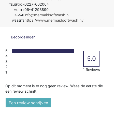
0227-602064
TELEFOON
06-41293890
MOBIEL
info@mermaidsoftwash.nl
E-MAIL
https://www.mermaidsoftwash.nl/
WEBSITE
Beoordelingen
5
4
5.0
3
2
1 Reviews
1
Op dit moment is er nog geen review. Wees de eerste die
een review schrijft.
Een review schrijven