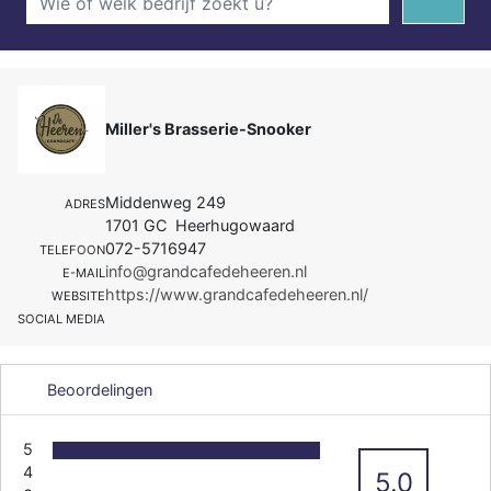
Miller's Brasserie-Snooker
Middenweg 249
ADRES
1701 GC Heerhugowaard
072-5716947
TELEFOON
info@grandcafedeheeren.nl
E-MAIL
https://www.grandcafedeheeren.nl/
WEBSITE
SOCIAL MEDIA
Beoordelingen
5
4
5.0