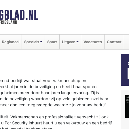
GBLAD.NL
friesland
Regionaal
Specials
Sport
Uitgaan
Vacatures
Contact
rerend bedrijf wat staat voor vakmanschap en
erkt al jaren in de beveiliging en heeft haar sporen
eheimen meer door haar jaren lange ervaring. Zij is
en de beveiliging waardoor zij op vele gebieden inzetbaar
ij meer dan een toegevoegde waarde zijn voor uw bedrijf.
teit. Vakmanschap en professionaliteit verwacht zij ook
 u Pcr Security inhuurt huurt u een vakvrouw en een bedrijf
n het vaandel hebben staan.