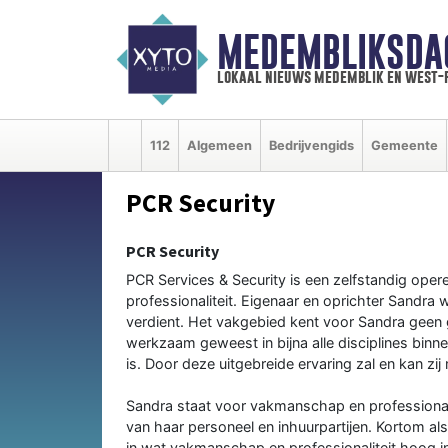
MEDEMBLIKSDA
lokaal nieuws medemblik en west-
112
Algemeen
Bedrijvengids
Gemeente
PCR Security
PCR Security
PCR Services & Security is een zelfstandig ope
professionaliteit. Eigenaar en oprichter Sandra w
verdient. Het vakgebied kent voor Sandra geen g
werkzaam geweest in bijna alle disciplines binn
is. Door deze uitgebreide ervaring zal en kan z
Sandra staat voor vakmanschap en professionali
van haar personeel en inhuurpartijen. Kortom als
in wat vakmanschap en professionaliteit hoog i