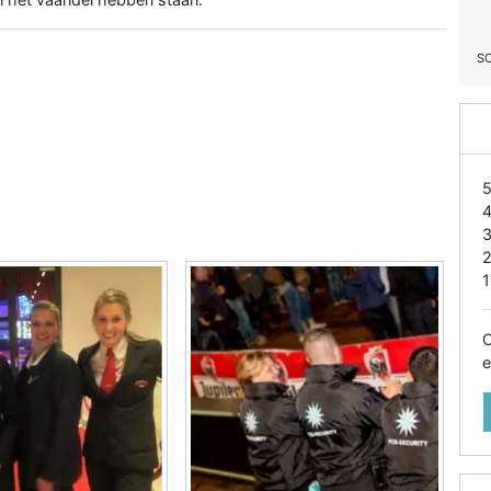
S
1
O
e