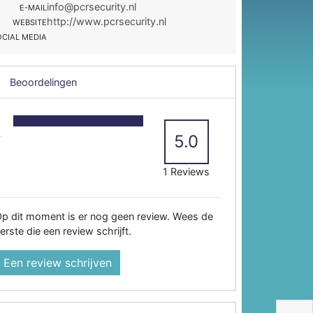
info@pcrsecurity.nl
E-MAIL
http://www.pcrsecurity.nl
WEBSITE
OCIAL MEDIA
Beoordelingen
5
4
5.0
3
2
1 Reviews
p dit moment is er nog geen review. Wees de
erste die een review schrijft.
Een review schrijven