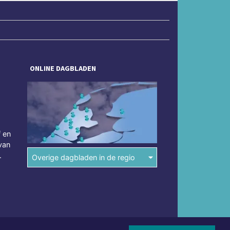
ONLINE DAGBLADEN
f en
van
.
Overige dagbladen in de regio