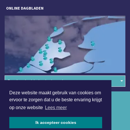
ONLINE DAGBLADEN
Overige dagbladen in de regio
Deze website maakt gebruik van cookies om
Algemene voorwaarden
ervoor te zorgen dat u de beste ervaring krijgt
op onze website
Lees meer
Disclaimer
Privacy Statement
Ik accepteer cookies