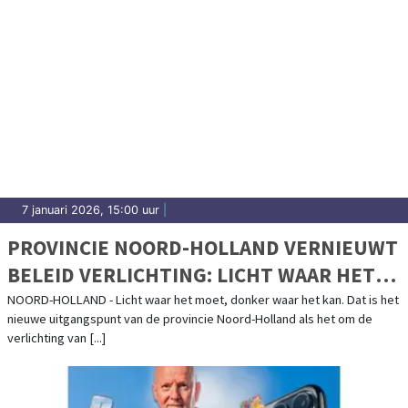
7 januari 2026, 15:00 uur
|
PROVINCIE NOORD-HOLLAND VERNIEUWT
BELEID VERLICHTING: LICHT WAAR HET
MOET, DONKER WAAR HET KAN
NOORD-HOLLAND - Licht waar het moet, donker waar het kan. Dat is het
nieuwe uitgangspunt van de provincie Noord-Holland als het om de
verlichting van [...]