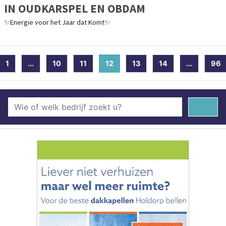
IN OUDKARSPEL EN OBDAM
✨Energie voor het Jaar dat Komt✨
1
...
10
11
12
(current)
13
14
...
96