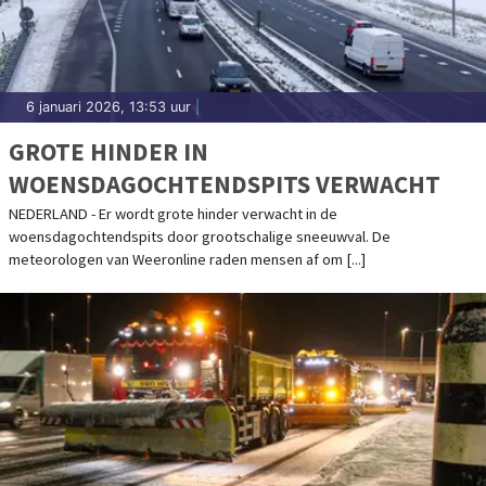
6 januari 2026, 13:53 uur
|
GROTE HINDER IN
WOENSDAGOCHTENDSPITS VERWACHT
NEDERLAND - Er wordt grote hinder verwacht in de
woensdagochtendspits door grootschalige sneeuwval. De
meteorologen van Weeronline raden mensen af om [...]