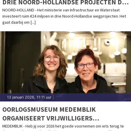
DRIE NOORD-HOLLANDSE PROJECTEN DIE
BEREIKBAARHEID VERBETEREN
NOORD-HOLLAND - Het ministerie van Infrastructuur en Waterstaat
investeert ruim €24 miljoen in drie Noord-Hollandse wegprojecten. Het
gaat daarbij om [...]
13 januari 2026, 11:11 uur
|
OORLOGSMUSEUM MEDEMBLIK
ORGANISEERT VRIJWILLIGERS
INLOOPAVOND OP WOENSDAG 12
MEDEMBLIK - Heb jij voor 2026 het goede voornemen om iets terug te