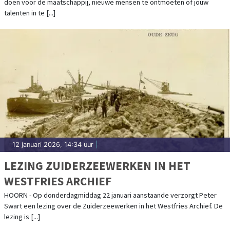
doen voor de maatschappij, nieuwe mensen te ontmoeten of jouw
FEBRUARI
talenten in te [...]
12 januari 2026, 14:34 uur
|
LEZING ZUIDERZEEWERKEN IN HET
WESTFRIES ARCHIEF
HOORN - Op donderdagmiddag 22 januari aanstaande verzorgt Peter
Swart een lezing over de Zuiderzeewerken in het Westfries Archief. De
lezing is [...]