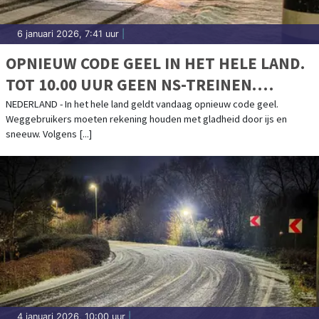
6 januari 2026, 7:41 uur
|
OPNIEUW CODE GEEL IN HET HELE LAND.
TOT 10.00 UUR GEEN NS-TREINEN.
SCHIPHOL SCHRAPT HONDERDEN
NEDERLAND - In het hele land geldt vandaag opnieuw code geel.
Weggebruikers moeten rekening houden met gladheid door ijs en
VLUCHTEN
sneeuw. Volgens [...]
4 januari 2026, 10:00 uur
|